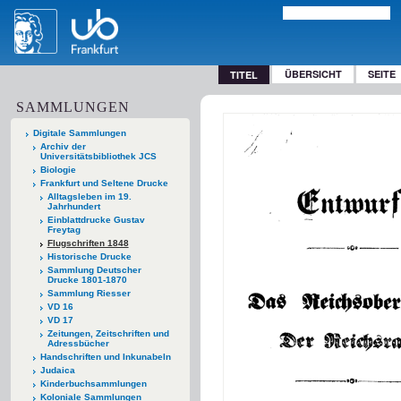
ÜBERSICHT
SEITE
TITEL
SAMMLUNGEN
Digitale Sammlungen
Archiv der
Universitätsbibliothek JCS
Biologie
Frankfurt und Seltene Drucke
Alltagsleben im 19.
Jahrhundert
Einblattdrucke Gustav
Freytag
Flugschriften 1848
Historische Drucke
Sammlung Deutscher
Drucke 1801-1870
Sammlung Riesser
VD 16
VD 17
Zeitungen, Zeitschriften und
Adressbücher
Handschriften und Inkunabeln
Judaica
Kinderbuchsammlungen
Koloniale Sammlungen