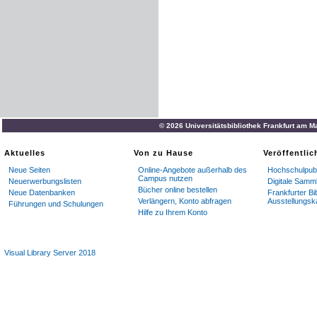
© 2026 Universitätsbibliothek Frankfurt am M
Aktuelles
Von zu Hause
Veröffentli
Neue Seiten
Online-Angebote außerhalb des
Hochschulpubl
Campus nutzen
Neuerwerbungslisten
Digitale Samm
Bücher online bestellen
Neue Datenbanken
Frankfurter Bi
Verlängern, Konto abfragen
Ausstellungsk
Führungen und Schulungen
Hilfe zu Ihrem Konto
Visual Library Server 2018