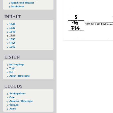
Musik und Theater
Nachlässe
INHALT
1842
1847
1848
1849
1850
1851
1852
LISTEN
Neuzugänge
Titel
Ort
Autor / Beteiligte
CLOUDS
Schlagwörter
Orte
Autoren / Beteiligte
Verlage
Jahre