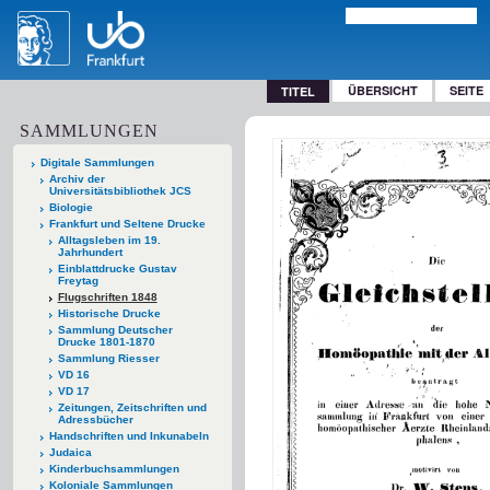
ÜBERSICHT
SEITE
TITEL
SAMMLUNGEN
Digitale Sammlungen
Archiv der
Universitätsbibliothek JCS
Biologie
Frankfurt und Seltene Drucke
Alltagsleben im 19.
Jahrhundert
Einblattdrucke Gustav
Freytag
Flugschriften 1848
Historische Drucke
Sammlung Deutscher
Drucke 1801-1870
Sammlung Riesser
VD 16
VD 17
Zeitungen, Zeitschriften und
Adressbücher
Handschriften und Inkunabeln
Judaica
Kinderbuchsammlungen
Koloniale Sammlungen