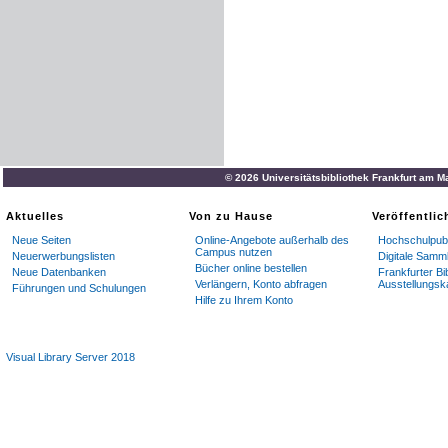
© 2026 Universitätsbibliothek Frankfurt am M
Aktuelles
Von zu Hause
Veröffentli
Neue Seiten
Online-Angebote außerhalb des
Hochschulpubl
Campus nutzen
Neuerwerbungslisten
Digitale Samm
Bücher online bestellen
Neue Datenbanken
Frankfurter Bi
Verlängern, Konto abfragen
Ausstellungsk
Führungen und Schulungen
Hilfe zu Ihrem Konto
Visual Library Server 2018