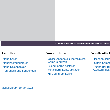
© 2026 Universitätsbibliothek Frankfurt am M
Aktuelles
Von zu Hause
Veröffentli
Neue Seiten
Online-Angebote außerhalb des
Hochschulpubl
Campus nutzen
Neuerwerbungslisten
Digitale Samm
Bücher online bestellen
Neue Datenbanken
Frankfurter Bi
Verlängern, Konto abfragen
Ausstellungsk
Führungen und Schulungen
Hilfe zu Ihrem Konto
Visual Library Server 2018