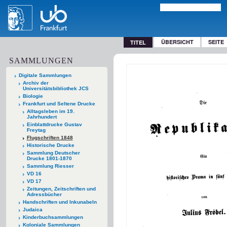
ÜBERSICHT
SEITE
TITEL
SAMMLUNGEN
Digitale Sammlungen
Archiv der
Universitätsbibliothek JCS
Biologie
Frankfurt und Seltene Drucke
Alltagsleben im 19.
Jahrhundert
Einblattdrucke Gustav
Freytag
Flugschriften 1848
Historische Drucke
Sammlung Deutscher
Drucke 1801-1870
Sammlung Riesser
VD 16
VD 17
Zeitungen, Zeitschriften und
Adressbücher
Handschriften und Inkunabeln
Judaica
Kinderbuchsammlungen
Koloniale Sammlungen