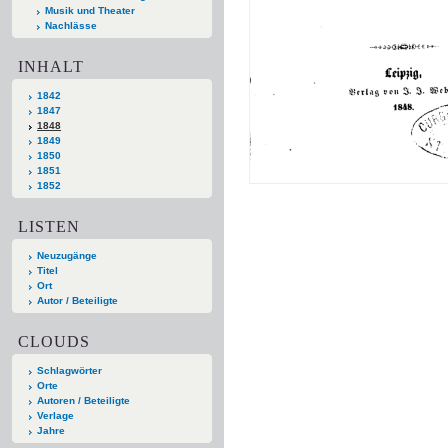
Musik und Theater
Nachlässe
INHALT
1842
1847
1848
1849
1850
1851
1852
LISTEN
Neuzugänge
Titel
Ort
Autor / Beteiligte
CLOUDS
Schlagwörter
Orte
Autoren / Beteiligte
Verlage
Jahre