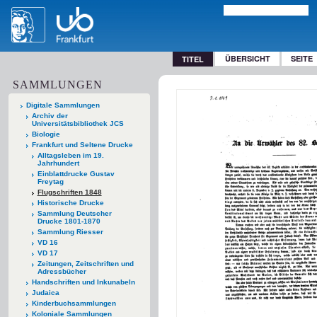
ÜBERSICHT
SEITE
TITEL
SAMMLUNGEN
Digitale Sammlungen
Archiv der
Universitätsbibliothek JCS
Biologie
Frankfurt und Seltene Drucke
Alltagsleben im 19.
Jahrhundert
Einblattdrucke Gustav
Freytag
Flugschriften 1848
Historische Drucke
Sammlung Deutscher
Drucke 1801-1870
Sammlung Riesser
VD 16
VD 17
Zeitungen, Zeitschriften und
Adressbücher
Handschriften und Inkunabeln
Judaica
Kinderbuchsammlungen
Koloniale Sammlungen