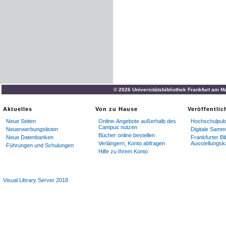
© 2026 Universitätsbibliothek Frankfurt am M
Aktuelles
Von zu Hause
Veröffentli
Neue Seiten
Online-Angebote außerhalb des
Hochschulpubl
Campus nutzen
Neuerwerbungslisten
Digitale Samm
Bücher online bestellen
Neue Datenbanken
Frankfurter Bi
Verlängern, Konto abfragen
Ausstellungsk
Führungen und Schulungen
Hilfe zu Ihrem Konto
Visual Library Server 2018