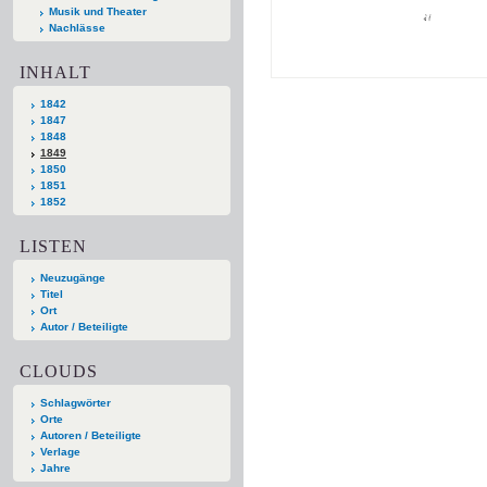
Musik und Theater
Nachlässe
INHALT
1842
1847
1848
1849
1850
1851
1852
LISTEN
Neuzugänge
Titel
Ort
Autor / Beteiligte
CLOUDS
Schlagwörter
Orte
Autoren / Beteiligte
Verlage
Jahre