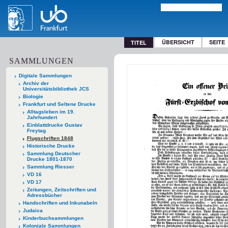
ÜBERSICHT
SEITE
TITEL
SAMMLUNGEN
Digitale Sammlungen
Archiv der
Universitätsbibliothek JCS
Biologie
Frankfurt und Seltene Drucke
Alltagsleben im 19.
Jahrhundert
Einblattdrucke Gustav
Freytag
Flugschriften 1848
Historische Drucke
Sammlung Deutscher
Drucke 1801-1870
Sammlung Riesser
VD 16
VD 17
Zeitungen, Zeitschriften und
Adressbücher
Handschriften und Inkunabeln
Judaica
Kinderbuchsammlungen
Koloniale Sammlungen