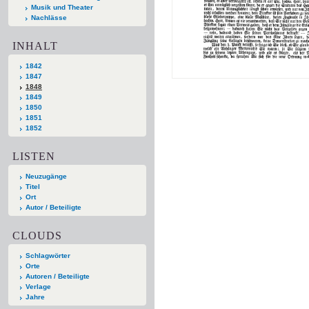
Musik und Theater
Nachlässe
INHALT
1842
1847
1848
1849
1850
1851
1852
LISTEN
Neuzugänge
Titel
Ort
Autor / Beteiligte
CLOUDS
Schlagwörter
Orte
Autoren / Beteiligte
Verlage
Jahre