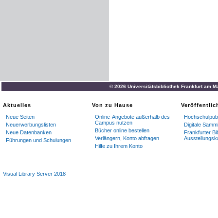
© 2026 Universitätsbibliothek Frankfurt am M
Aktuelles
Von zu Hause
Veröffentli
Neue Seiten
Online-Angebote außerhalb des
Hochschulpubl
Campus nutzen
Neuerwerbungslisten
Digitale Samm
Bücher online bestellen
Neue Datenbanken
Frankfurter Bi
Verlängern, Konto abfragen
Ausstellungsk
Führungen und Schulungen
Hilfe zu Ihrem Konto
Visual Library Server 2018