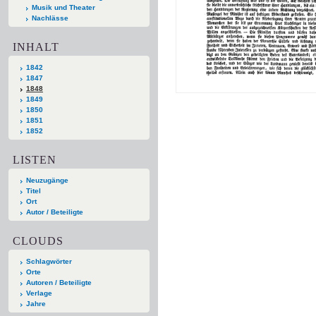
Musik und Theater
Nachlässe
INHALT
1842
1847
1848
1849
1850
1851
1852
LISTEN
Neuzugänge
Titel
Ort
Autor / Beteiligte
CLOUDS
Schlagwörter
Orte
Autoren / Beteiligte
Verlage
Jahre