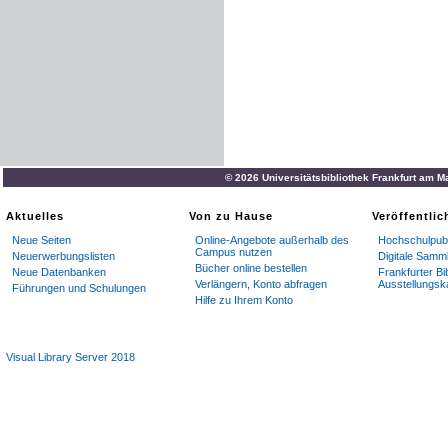
© 2026 Universitätsbibliothek Frankfurt am M
Aktuelles
Von zu Hause
Veröffentli
Neue Seiten
Online-Angebote außerhalb des
Hochschulpubl
Campus nutzen
Neuerwerbungslisten
Digitale Samm
Bücher online bestellen
Neue Datenbanken
Frankfurter Bi
Verlängern, Konto abfragen
Ausstellungsk
Führungen und Schulungen
Hilfe zu Ihrem Konto
Visual Library Server 2018