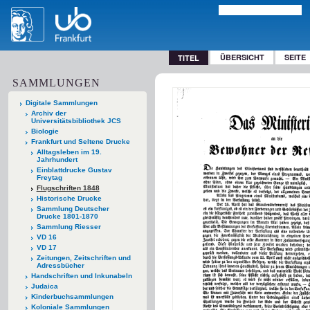
ÜBERSICHT
SEITE
TITEL
SAMMLUNGEN
Digitale Sammlungen
Archiv der
Universitätsbibliothek JCS
Biologie
Frankfurt und Seltene Drucke
Alltagsleben im 19.
Jahrhundert
Einblattdrucke Gustav
Freytag
Flugschriften 1848
Historische Drucke
Sammlung Deutscher
Drucke 1801-1870
Sammlung Riesser
VD 16
VD 17
Zeitungen, Zeitschriften und
Adressbücher
Handschriften und Inkunabeln
Judaica
Kinderbuchsammlungen
Koloniale Sammlungen