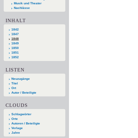
Musik und Theater
Nachlässe
INHALT
1842
1847
1848
1849
1850
1851
1852
LISTEN
Neuzugänge
Titel
Ort
Autor / Beteiligte
CLOUDS
Schlagwörter
Orte
Autoren / Beteiligte
Verlage
Jahre