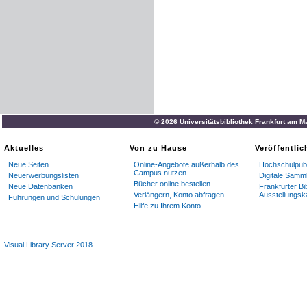
© 2026 Universitätsbibliothek Frankfurt am M
Aktuelles
Von zu Hause
Veröffentli
Neue Seiten
Online-Angebote außerhalb des
Hochschulpubl
Campus nutzen
Neuerwerbungslisten
Digitale Samm
Bücher online bestellen
Neue Datenbanken
Frankfurter Bi
Verlängern, Konto abfragen
Ausstellungsk
Führungen und Schulungen
Hilfe zu Ihrem Konto
Visual Library Server 2018