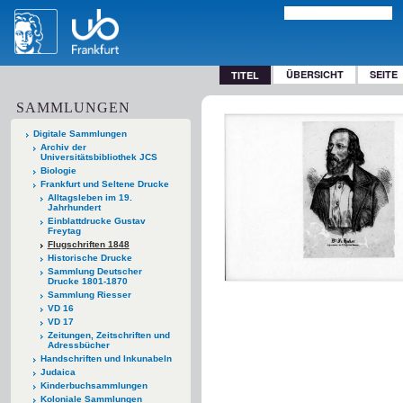
ÜBERSICHT
SEITE
TITEL
SAMMLUNGEN
Digitale Sammlungen
Archiv der
Universitätsbibliothek JCS
Biologie
Frankfurt und Seltene Drucke
Alltagsleben im 19.
Jahrhundert
Einblattdrucke Gustav
Freytag
Flugschriften 1848
Historische Drucke
Sammlung Deutscher
Drucke 1801-1870
Sammlung Riesser
VD 16
VD 17
Zeitungen, Zeitschriften und
Adressbücher
Handschriften und Inkunabeln
Judaica
Kinderbuchsammlungen
Koloniale Sammlungen