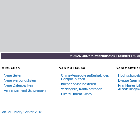
© 2026 Universitätsbibliothek Frankfurt am M
Aktuelles
Von zu Hause
Veröffentli
Neue Seiten
Online-Angebote außerhalb des
Hochschulpubl
Campus nutzen
Neuerwerbungslisten
Digitale Samm
Bücher online bestellen
Neue Datenbanken
Frankfurter Bi
Verlängern, Konto abfragen
Ausstellungsk
Führungen und Schulungen
Hilfe zu Ihrem Konto
Visual Library Server 2018