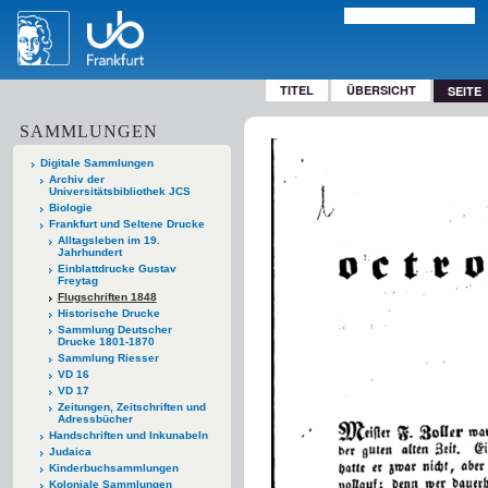
TITEL
ÜBERSICHT
SEITE
SAMMLUNGEN
Digitale Sammlungen
Archiv der
Universitätsbibliothek JCS
Biologie
Frankfurt und Seltene Drucke
Alltagsleben im 19.
Jahrhundert
Einblattdrucke Gustav
Freytag
Flugschriften 1848
Historische Drucke
Sammlung Deutscher
Drucke 1801-1870
Sammlung Riesser
VD 16
VD 17
Zeitungen, Zeitschriften und
Adressbücher
Handschriften und Inkunabeln
Judaica
Kinderbuchsammlungen
Koloniale Sammlungen