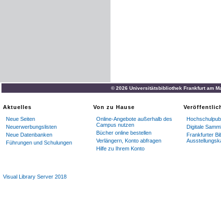
© 2026 Universitätsbibliothek Frankfurt am M
Aktuelles
Von zu Hause
Veröffentli
Neue Seiten
Online-Angebote außerhalb des
Hochschulpubl
Campus nutzen
Neuerwerbungslisten
Digitale Samm
Bücher online bestellen
Neue Datenbanken
Frankfurter Bi
Verlängern, Konto abfragen
Ausstellungsk
Führungen und Schulungen
Hilfe zu Ihrem Konto
Visual Library Server 2018