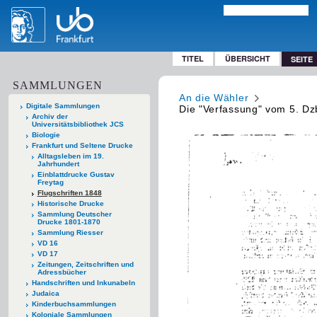
TITEL
ÜBERSICHT
SEITE
SAMMLUNGEN
An die Wähler
Digitale Sammlungen
Die "Verfassung" vom 5. Dzbr
Archiv der
Universitätsbibliothek JCS
Biologie
Frankfurt und Seltene Drucke
Alltagsleben im 19.
Jahrhundert
Einblattdrucke Gustav
Freytag
Flugschriften 1848
Historische Drucke
Sammlung Deutscher
Drucke 1801-1870
Sammlung Riesser
VD 16
VD 17
Zeitungen, Zeitschriften und
Adressbücher
Handschriften und Inkunabeln
Judaica
Kinderbuchsammlungen
Koloniale Sammlungen