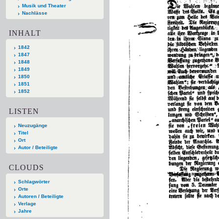
Musik und Theater
Nachlässe
INHALT
1842
1847
1848
1849
1850
1851
1852
LISTEN
Neuzugänge
Titel
Ort
Autor / Beteiligte
CLOUDS
Schlagwörter
Orte
Autoren / Beteiligte
Verlage
Jahre