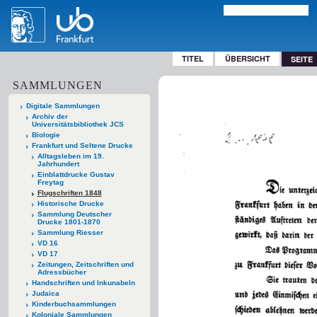
TITEL
ÜBERSICHT
SEITE
SAMMLUNGEN
Digitale Sammlungen
Archiv der
Universitätsbibliothek JCS
Biologie
Frankfurt und Seltene Drucke
Alltagsleben im 19.
Jahrhundert
Einblattdrucke Gustav
Freytag
Flugschriften 1848
Historische Drucke
Sammlung Deutscher
Drucke 1801-1870
Sammlung Riesser
VD 16
VD 17
Zeitungen, Zeitschriften und
Adressbücher
Handschriften und Inkunabeln
Judaica
Kinderbuchsammlungen
Koloniale Sammlungen