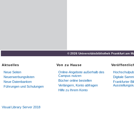
© 2026 Universitätsbibliothek Frankfurt am M
Aktuelles
Von zu Hause
Veröffentli
Neue Seiten
Online-Angebote außerhalb des
Hochschulpubl
Campus nutzen
Neuerwerbungslisten
Digitale Samm
Bücher online bestellen
Neue Datenbanken
Frankfurter Bi
Verlängern, Konto abfragen
Ausstellungsk
Führungen und Schulungen
Hilfe zu Ihrem Konto
Visual Library Server 2018