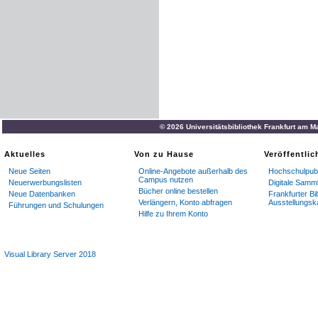
© 2026 Universitätsbibliothek Frankfurt am M
Aktuelles
Von zu Hause
Veröffentli
Neue Seiten
Online-Angebote außerhalb des
Hochschulpubl
Campus nutzen
Neuerwerbungslisten
Digitale Samm
Bücher online bestellen
Neue Datenbanken
Frankfurter Bi
Verlängern, Konto abfragen
Ausstellungsk
Führungen und Schulungen
Hilfe zu Ihrem Konto
Visual Library Server 2018