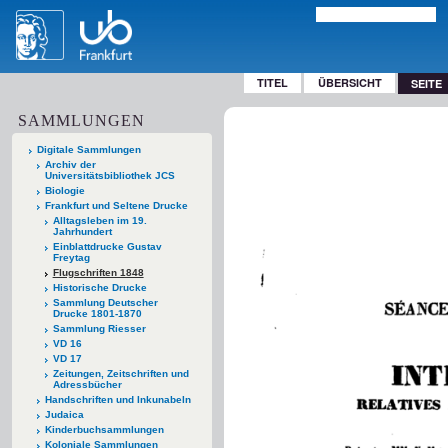
TITEL
ÜBERSICHT
SEITE
SAMMLUNGEN
Digitale Sammlungen
Archiv der
Universitätsbibliothek JCS
Biologie
Frankfurt und Seltene Drucke
Alltagsleben im 19.
Jahrhundert
Einblattdrucke Gustav
Freytag
Flugschriften 1848
Historische Drucke
Sammlung Deutscher
Drucke 1801-1870
Sammlung Riesser
VD 16
VD 17
Zeitungen, Zeitschriften und
Adressbücher
Handschriften und Inkunabeln
Judaica
Kinderbuchsammlungen
Koloniale Sammlungen