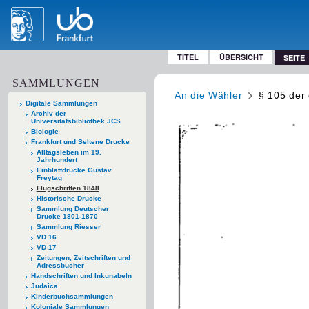
TITEL
ÜBERSICHT
SEITE
SAMMLUNGEN
An die Wähler
§ 105 der
Digitale Sammlungen
Archiv der
Universitätsbibliothek JCS
Biologie
Frankfurt und Seltene Drucke
Alltagsleben im 19.
Jahrhundert
Einblattdrucke Gustav
Freytag
Flugschriften 1848
Historische Drucke
Sammlung Deutscher
Drucke 1801-1870
Sammlung Riesser
VD 16
VD 17
Zeitungen, Zeitschriften und
Adressbücher
Handschriften und Inkunabeln
Judaica
Kinderbuchsammlungen
Koloniale Sammlungen