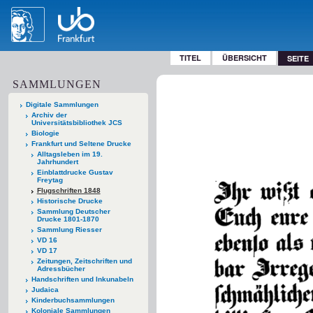
TITEL
ÜBERSICHT
SEITE
SAMMLUNGEN
Digitale Sammlungen
Archiv der
Universitätsbibliothek JCS
Biologie
Frankfurt und Seltene Drucke
Alltagsleben im 19.
Jahrhundert
Einblattdrucke Gustav
Freytag
Flugschriften 1848
Historische Drucke
Sammlung Deutscher
Drucke 1801-1870
Sammlung Riesser
VD 16
VD 17
Zeitungen, Zeitschriften und
Adressbücher
Handschriften und Inkunabeln
Judaica
Kinderbuchsammlungen
Koloniale Sammlungen