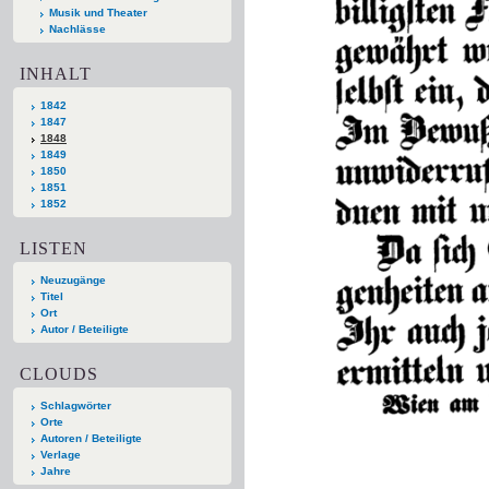
Musik und Theater
Nachlässe
INHALT
1842
1847
1848
1849
1850
1851
1852
LISTEN
Neuzugänge
Titel
Ort
Autor / Beteiligte
CLOUDS
Schlagwörter
Orte
Autoren / Beteiligte
Verlage
Jahre