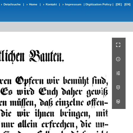
Detailsuche
|
Home
|
Kontakt
|
Impressum
|
Digitization Policy
|
[DE]
[EN]