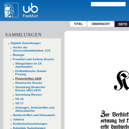
TITEL
ÜBERSICHT
SEITE
SAMMLUNGEN
Digitale Sammlungen
Archiv der
Universitätsbibliothek JCS
Biologie
Frankfurt und Seltene Drucke
Alltagsleben im 19.
Jahrhundert
Einblattdrucke Gustav
Freytag
Flugschriften 1848
Historische Drucke
Sammlung Deutscher
Drucke 1801-1870
Sammlung Riesser
VD 16
VD 17
Zeitungen, Zeitschriften und
Adressbücher
Handschriften und Inkunabeln
Judaica
Kinderbuchsammlungen
Koloniale Sammlungen