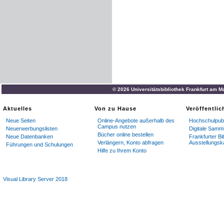
© 2026 Universitätsbibliothek Frankfurt am M
Aktuelles
Von zu Hause
Veröffentli
Neue Seiten
Online-Angebote außerhalb des
Hochschulpubl
Campus nutzen
Neuerwerbungslisten
Digitale Samm
Bücher online bestellen
Neue Datenbanken
Frankfurter Bi
Verlängern, Konto abfragen
Ausstellungsk
Führungen und Schulungen
Hilfe zu Ihrem Konto
Visual Library Server 2018