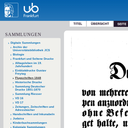
TITEL
ÜBERSICHT
SEITE
SAMMLUNGEN
Digitale Sammlungen
Archiv der
Universitätsbibliothek JCS
Biologie
Frankfurt und Seltene Drucke
Alltagsleben im 19.
Jahrhundert
Einblattdrucke Gustav
Freytag
Flugschriften 1848
Historische Drucke
Sammlung Deutscher
Drucke 1801-1870
Sammlung Riesser
VD 16
VD 17
Zeitungen, Zeitschriften und
Adressbücher
Handschriften und Inkunabeln
Judaica
Kinderbuchsammlungen
Koloniale Sammlungen