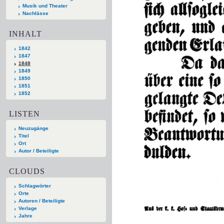
Musik und Theater
Nachlässe
INHALT
1842
1847
1848
1849
1850
1851
1852
LISTEN
Neuzugänge
Titel
Ort
Autor / Beteiligte
CLOUDS
Schlagwörter
Orte
Autoren / Beteiligte
Verlage
Jahre