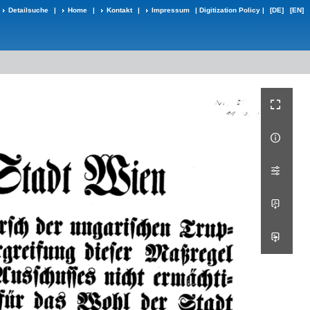
Detailsuche
|
Home
|
Kontakt
|
Impressum
|
Digitization Policy
|
[DE]
[EN]