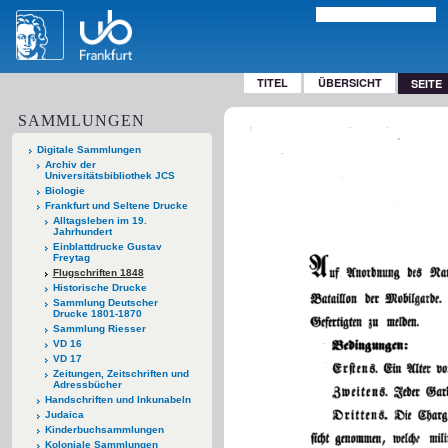
TITEL
ÜBERSICHT
SEITE
SAMMLUNGEN
Digitale Sammlungen
Archiv der
Universitätsbibliothek JCS
Biologie
Frankfurt und Seltene Drucke
Alltagsleben im 19.
Jahrhundert
Einblattdrucke Gustav
Freytag
Flugschriften 1848
Historische Drucke
Sammlung Deutscher
Drucke 1801-1870
Sammlung Riesser
VD 16
VD 17
Zeitungen, Zeitschriften und
Adressbücher
Handschriften und Inkunabeln
Judaica
Kinderbuchsammlungen
Koloniale Sammlungen