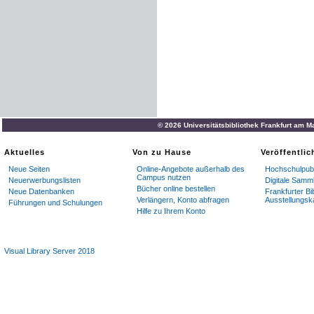
© 2026 Universitätsbibliothek Frankfurt am M
Aktuelles
Von zu Hause
Veröffentli
Neue Seiten
Online-Angebote außerhalb des
Hochschulpubl
Campus nutzen
Neuerwerbungslisten
Digitale Samm
Bücher online bestellen
Neue Datenbanken
Frankfurter Bi
Verlängern, Konto abfragen
Ausstellungsk
Führungen und Schulungen
Hilfe zu Ihrem Konto
Visual Library Server 2018