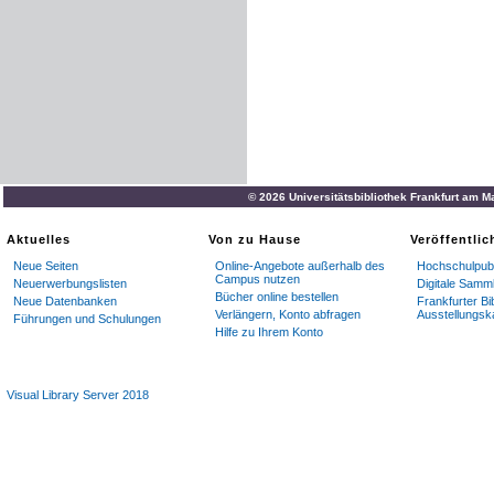
© 2026 Universitätsbibliothek Frankfurt am M
Aktuelles
Von zu Hause
Veröffentli
Neue Seiten
Online-Angebote außerhalb des
Hochschulpubl
Campus nutzen
Neuerwerbungslisten
Digitale Samm
Bücher online bestellen
Neue Datenbanken
Frankfurter Bi
Verlängern, Konto abfragen
Ausstellungsk
Führungen und Schulungen
Hilfe zu Ihrem Konto
Visual Library Server 2018