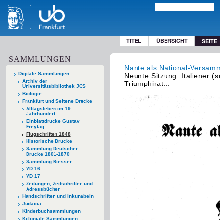
TITEL
ÜBERSICHT
SEITE
SAMMLUNGEN
Nante als National-Versamm
Digitale Sammlungen
Neunte Sitzung: Italiener (s
Archiv der
Triumphirat...
Universitätsbibliothek JCS
Biologie
Frankfurt und Seltene Drucke
Alltagsleben im 19.
Jahrhundert
Einblattdrucke Gustav
Freytag
Flugschriften 1848
Historische Drucke
Sammlung Deutscher
Drucke 1801-1870
Sammlung Riesser
VD 16
VD 17
Zeitungen, Zeitschriften und
Adressbücher
Handschriften und Inkunabeln
Judaica
Kinderbuchsammlungen
Koloniale Sammlungen