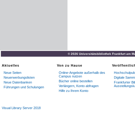
© 2026 Universitätsbibliothek Frankfurt am M
Aktuelles
Von zu Hause
Veröffentli
Neue Seiten
Online-Angebote außerhalb des
Hochschulpubl
Campus nutzen
Neuerwerbungslisten
Digitale Samm
Bücher online bestellen
Neue Datenbanken
Frankfurter Bi
Verlängern, Konto abfragen
Ausstellungsk
Führungen und Schulungen
Hilfe zu Ihrem Konto
Visual Library Server 2018