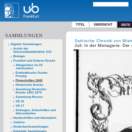
TITEL
ÜBERSICHT
SEITE
SAMMLUNGEN
Satirische Chronik von Wie
Digitale Sammlungen
Juli: In der Menagerie: Der
Archiv der
Universitätsbibliothek JCS
Biologie
Frankfurt und Seltene Drucke
Alltagsleben im 19.
Jahrhundert
Einblattdrucke Gustav
Freytag
Flugschriften 1848
Historische Drucke
Sammlung Deutscher
Drucke 1801-1870
Sammlung Riesser
VD 16
VD 17
Zeitungen, Zeitschriften und
Adressbücher
Handschriften und Inkunabeln
Judaica
Kinderbuchsammlungen
Koloniale Sammlungen