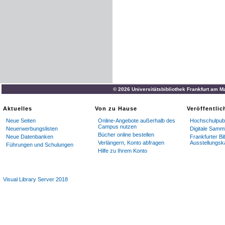
© 2026 Universitätsbibliothek Frankfurt am M
Aktuelles
Von zu Hause
Veröffentli
Neue Seiten
Online-Angebote außerhalb des
Hochschulpubl
Campus nutzen
Neuerwerbungslisten
Digitale Samm
Bücher online bestellen
Neue Datenbanken
Frankfurter Bi
Verlängern, Konto abfragen
Ausstellungsk
Führungen und Schulungen
Hilfe zu Ihrem Konto
Visual Library Server 2018