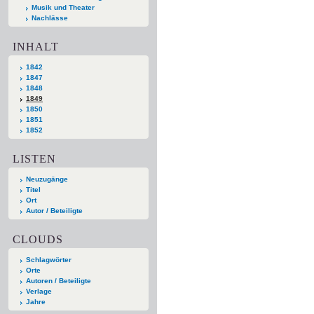
Musik und Theater
Nachlässe
INHALT
1842
1847
1848
1849
1850
1851
1852
LISTEN
Neuzugänge
Titel
Ort
Autor / Beteiligte
CLOUDS
Schlagwörter
Orte
Autoren / Beteiligte
Verlage
Jahre