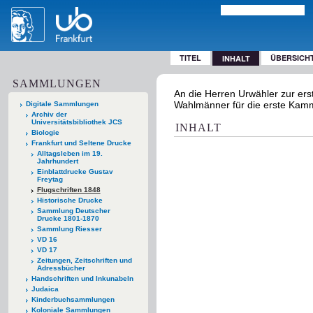
TITEL
ÜBERSICH
INHALT
SAMMLUNGEN
An die Herren Urwähler zur ers
Wahlmänner für die erste Kammer 
Digitale Sammlungen
Archiv der
Universitätsbibliothek JCS
INHALT
Biologie
Frankfurt und Seltene Drucke
Alltagsleben im 19.
Jahrhundert
Einblattdrucke Gustav
Freytag
Flugschriften 1848
Historische Drucke
Sammlung Deutscher
Drucke 1801-1870
Sammlung Riesser
VD 16
VD 17
Zeitungen, Zeitschriften und
Adressbücher
Handschriften und Inkunabeln
Judaica
Kinderbuchsammlungen
Koloniale Sammlungen