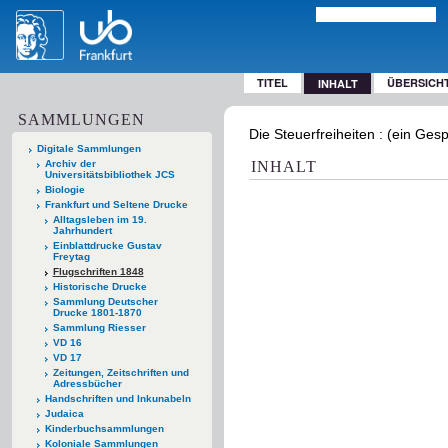
TITEL
ÜBERSICH
INHALT
SAMMLUNGEN
Die Steuerfreiheiten : (ein Ges
Digitale Sammlungen
Archiv der
INHALT
Universitätsbibliothek JCS
Biologie
Frankfurt und Seltene Drucke
Alltagsleben im 19.
Jahrhundert
Einblattdrucke Gustav
Freytag
Flugschriften 1848
Historische Drucke
Sammlung Deutscher
Drucke 1801-1870
Sammlung Riesser
VD 16
VD 17
Zeitungen, Zeitschriften und
Adressbücher
Handschriften und Inkunabeln
Judaica
Kinderbuchsammlungen
Koloniale Sammlungen