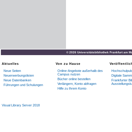
© 2026 Universitätsbibliothek Frankfurt am M
Aktuelles
Von zu Hause
Veröffentli
Neue Seiten
Online-Angebote außerhalb des
Hochschulpubl
Campus nutzen
Neuerwerbungslisten
Digitale Samm
Bücher online bestellen
Neue Datenbanken
Frankfurter Bi
Verlängern, Konto abfragen
Ausstellungsk
Führungen und Schulungen
Hilfe zu Ihrem Konto
Visual Library Server 2018