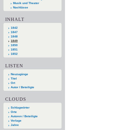
Musik und Theater
Nachlässe
INHALT
1842
1847
1848
1849
1850
1851
1852
LISTEN
Neuzugänge
Titel
Ort
Autor / Beteiligte
CLOUDS
Schlagwörter
Orte
Autoren / Beteiligte
Verlage
Jahre