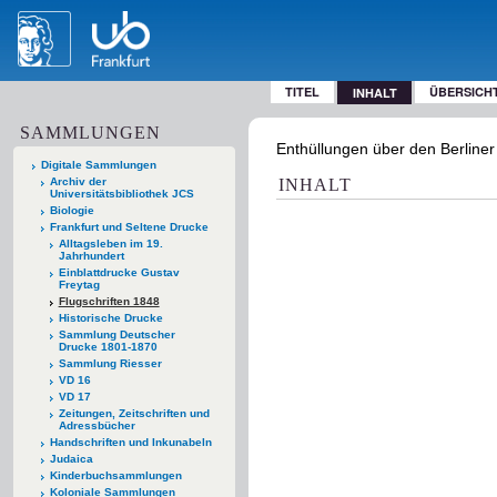
TITEL
ÜBERSICH
INHALT
SAMMLUNGEN
Enthüllungen über den Berliner 
Digitale Sammlungen
Archiv der
INHALT
Universitätsbibliothek JCS
Biologie
Frankfurt und Seltene Drucke
Alltagsleben im 19.
Jahrhundert
Einblattdrucke Gustav
Freytag
Flugschriften 1848
Historische Drucke
Sammlung Deutscher
Drucke 1801-1870
Sammlung Riesser
VD 16
VD 17
Zeitungen, Zeitschriften und
Adressbücher
Handschriften und Inkunabeln
Judaica
Kinderbuchsammlungen
Koloniale Sammlungen