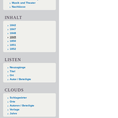
Musik und Theater
Nachlässe
INHALT
1842
1847
1848
1849
1850
1851
1852
LISTEN
Neuzugänge
Titel
Ort
Autor / Beteiligte
CLOUDS
Schlagwörter
Orte
Autoren / Beteiligte
Verlage
Jahre