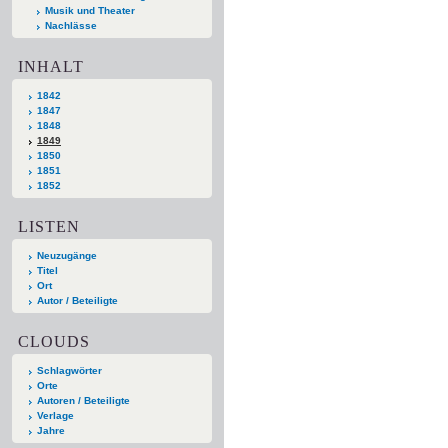
Musik und Theater
Nachlässe
INHALT
1842
1847
1848
1849
1850
1851
1852
LISTEN
Neuzugänge
Titel
Ort
Autor / Beteiligte
CLOUDS
Schlagwörter
Orte
Autoren / Beteiligte
Verlage
Jahre