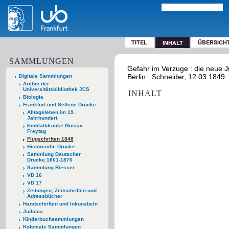
TITEL
ÜBERSICH
INHALT
SAMMLUNGEN
Gefahr im Verzuge : die neue Ju
Berlin : Schneider, 12.03.1849
Digitale Sammlungen
Archiv der
Universitätsbibliothek JCS
INHALT
Biologie
Frankfurt und Seltene Drucke
Alltagsleben im 19.
Jahrhundert
Einblattdrucke Gustav
Freytag
Flugschriften 1848
Historische Drucke
Sammlung Deutscher
Drucke 1801-1870
Sammlung Riesser
VD 16
VD 17
Zeitungen, Zeitschriften und
Adressbücher
Handschriften und Inkunabeln
Judaica
Kinderbuchsammlungen
Koloniale Sammlungen