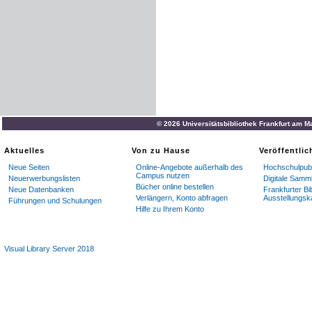
© 2026 Universitätsbibliothek Frankfurt am M
Aktuelles
Von zu Hause
Veröffentli
Neue Seiten
Online-Angebote außerhalb des
Hochschulpubl
Campus nutzen
Neuerwerbungslisten
Digitale Samm
Bücher online bestellen
Neue Datenbanken
Frankfurter Bi
Verlängern, Konto abfragen
Ausstellungsk
Führungen und Schulungen
Hilfe zu Ihrem Konto
Visual Library Server 2018