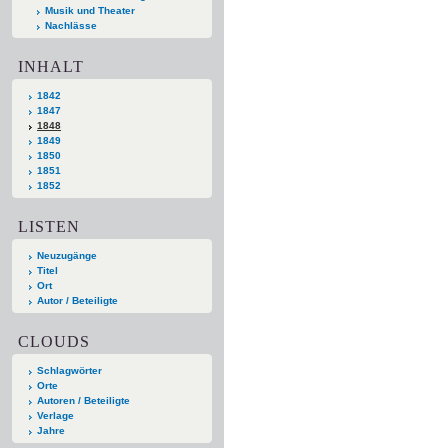
Musik und Theater
Nachlässe
INHALT
1842
1847
1848
1849
1850
1851
1852
LISTEN
Neuzugänge
Titel
Ort
Autor / Beteiligte
CLOUDS
Schlagwörter
Orte
Autoren / Beteiligte
Verlage
Jahre