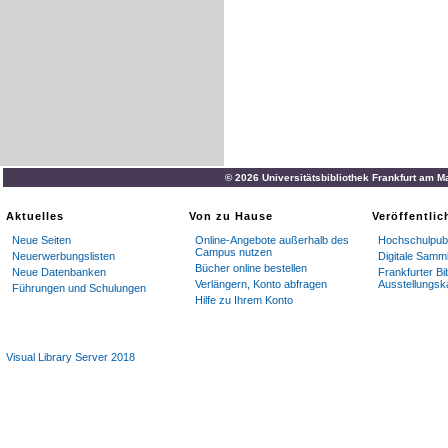
© 2026 Universitätsbibliothek Frankfurt am M
Aktuelles
Von zu Hause
Veröffentli
Neue Seiten
Online-Angebote außerhalb des
Hochschulpubl
Campus nutzen
Neuerwerbungslisten
Digitale Samm
Bücher online bestellen
Neue Datenbanken
Frankfurter Bi
Verlängern, Konto abfragen
Ausstellungsk
Führungen und Schulungen
Hilfe zu Ihrem Konto
Visual Library Server 2018