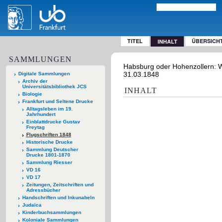
TITEL
ÜBERSICH
INHALT
SAMMLUNGEN
Habsburg oder Hohenzollern: W
31.03.1848
Digitale Sammlungen
Archiv der
Universitätsbibliothek JCS
INHALT
Biologie
Frankfurt und Seltene Drucke
Alltagsleben im 19.
Jahrhundert
Einblattdrucke Gustav
Freytag
Flugschriften 1848
Historische Drucke
Sammlung Deutscher
Drucke 1801-1870
Sammlung Riesser
VD 16
VD 17
Zeitungen, Zeitschriften und
Adressbücher
Handschriften und Inkunabeln
Judaica
Kinderbuchsammlungen
Koloniale Sammlungen