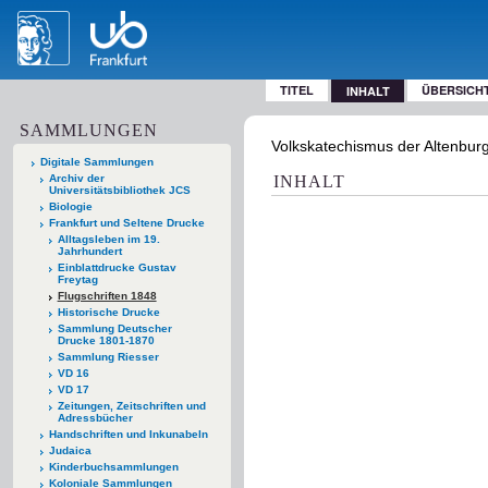
TITEL
ÜBERSICH
INHALT
SAMMLUNGEN
Volkskatechismus der Altenburge
Digitale Sammlungen
Archiv der
INHALT
Universitätsbibliothek JCS
Biologie
Frankfurt und Seltene Drucke
Alltagsleben im 19.
Jahrhundert
Einblattdrucke Gustav
Freytag
Flugschriften 1848
Historische Drucke
Sammlung Deutscher
Drucke 1801-1870
Sammlung Riesser
VD 16
VD 17
Zeitungen, Zeitschriften und
Adressbücher
Handschriften und Inkunabeln
Judaica
Kinderbuchsammlungen
Koloniale Sammlungen