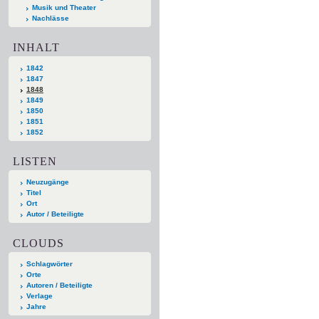
Musik und Theater
Nachlässe
INHALT
1842
1847
1848
1849
1850
1851
1852
LISTEN
Neuzugänge
Titel
Ort
Autor / Beteiligte
CLOUDS
Schlagwörter
Orte
Autoren / Beteiligte
Verlage
Jahre