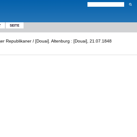
T
SEITE
r Republikaner / [Douai]. Altenburg : [Douai], 21.07.1848