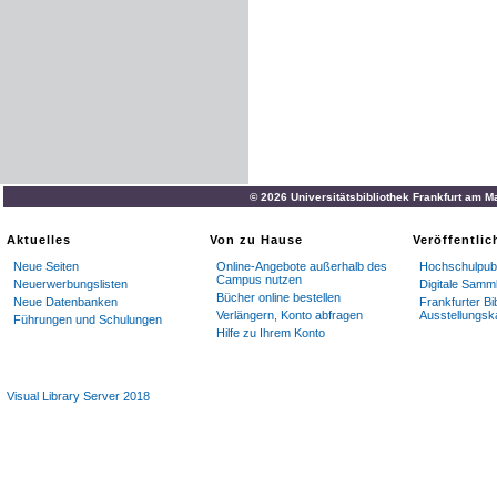
© 2026 Universitätsbibliothek Frankfurt am M
Aktuelles
Von zu Hause
Veröffentli
Neue Seiten
Online-Angebote außerhalb des
Hochschulpubl
Campus nutzen
Neuerwerbungslisten
Digitale Samm
Bücher online bestellen
Neue Datenbanken
Frankfurter Bi
Verlängern, Konto abfragen
Ausstellungsk
Führungen und Schulungen
Hilfe zu Ihrem Konto
Visual Library Server 2018