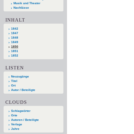
Musik und Theater
Nachlässe
INHALT
1842
1847
1848
1849
1850
1851
1852
LISTEN
Neuzugänge
Titel
Ort
Autor / Beteiligte
CLOUDS
Schlagwörter
Orte
Autoren / Beteiligte
Verlage
Jahre