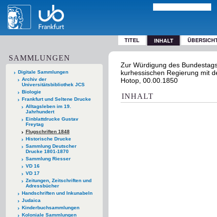
TITEL
ÜBERSICH
INHALT
SAMMLUNGEN
Zur Würdigung des Bundestags
kurhessischen Regierung mit den
Digitale Sammlungen
Archiv der
Hotop, 00.00.1850
Universitätsbibliothek JCS
Biologie
INHALT
Frankfurt und Seltene Drucke
Alltagsleben im 19.
Jahrhundert
Einblattdrucke Gustav
Freytag
Flugschriften 1848
Historische Drucke
Sammlung Deutscher
Drucke 1801-1870
Sammlung Riesser
VD 16
VD 17
Zeitungen, Zeitschriften und
Adressbücher
Handschriften und Inkunabeln
Judaica
Kinderbuchsammlungen
Koloniale Sammlungen