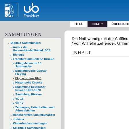
TITEL
ÜBERSICH
INHALT
SAMMLUNGEN
Die Nothwendigkeit der Auflösu
/ von Wilhelm Zehender. Grimma
Digitale Sammlungen
Archiv der
Universitätsbibliothek JCS
INHALT
Biologie
Frankfurt und Seltene Drucke
Alltagsleben im 19.
Jahrhundert
Einblattdrucke Gustav
Freytag
Flugschriften 1848
Historische Drucke
Sammlung Deutscher
Drucke 1801-1870
Sammlung Riesser
VD 16
VD 17
Zeitungen, Zeitschriften und
Adressbücher
Handschriften und Inkunabeln
Judaica
Kinderbuchsammlungen
Koloniale Sammlungen