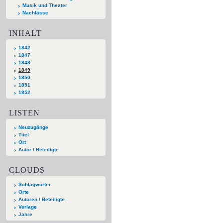
Musik und Theater
Nachlässe
INHALT
1842
1847
1848
1849
1850
1851
1852
LISTEN
Neuzugänge
Titel
Ort
Autor / Beteiligte
CLOUDS
Schlagwörter
Orte
Autoren / Beteiligte
Verlage
Jahre