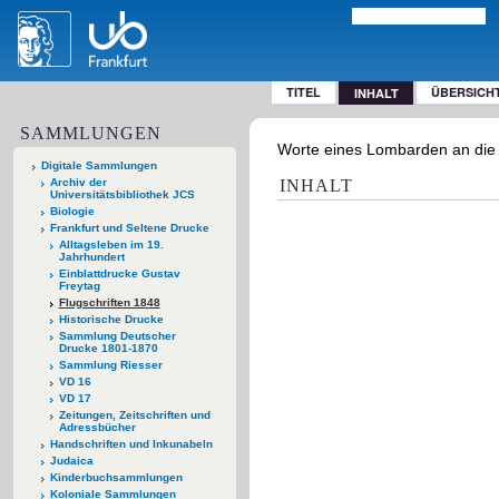
TITEL
ÜBERSICH
INHALT
SAMMLUNGEN
Worte eines Lombarden an die D
Digitale Sammlungen
Archiv der
INHALT
Universitätsbibliothek JCS
Biologie
Frankfurt und Seltene Drucke
Alltagsleben im 19.
Jahrhundert
Einblattdrucke Gustav
Freytag
Flugschriften 1848
Historische Drucke
Sammlung Deutscher
Drucke 1801-1870
Sammlung Riesser
VD 16
VD 17
Zeitungen, Zeitschriften und
Adressbücher
Handschriften und Inkunabeln
Judaica
Kinderbuchsammlungen
Koloniale Sammlungen