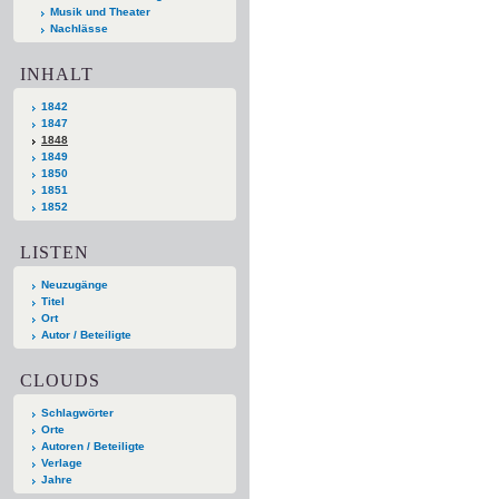
Musik und Theater
Nachlässe
INHALT
1842
1847
1848
1849
1850
1851
1852
LISTEN
Neuzugänge
Titel
Ort
Autor / Beteiligte
CLOUDS
Schlagwörter
Orte
Autoren / Beteiligte
Verlage
Jahre