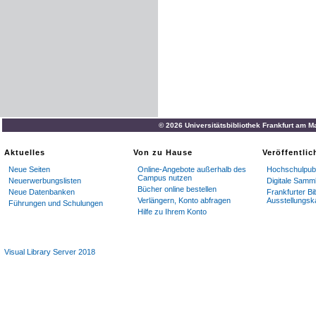
© 2026 Universitätsbibliothek Frankfurt am M
Aktuelles
Von zu Hause
Veröffentli
Neue Seiten
Online-Angebote außerhalb des
Hochschulpubl
Campus nutzen
Neuerwerbungslisten
Digitale Samm
Bücher online bestellen
Neue Datenbanken
Frankfurter Bi
Verlängern, Konto abfragen
Ausstellungsk
Führungen und Schulungen
Hilfe zu Ihrem Konto
Visual Library Server 2018