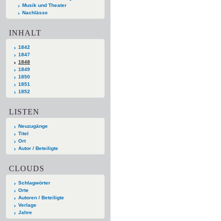
Musik und Theater
Nachlässe
INHALT
1842
1847
1848
1849
1850
1851
1852
LISTEN
Neuzugänge
Titel
Ort
Autor / Beteiligte
CLOUDS
Schlagwörter
Orte
Autoren / Beteiligte
Verlage
Jahre