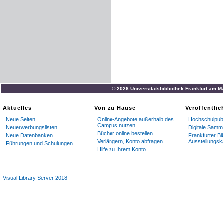
© 2026 Universitätsbibliothek Frankfurt am M
Aktuelles
Von zu Hause
Veröffentli
Neue Seiten
Online-Angebote außerhalb des
Hochschulpubl
Campus nutzen
Neuerwerbungslisten
Digitale Samm
Bücher online bestellen
Neue Datenbanken
Frankfurter Bi
Verlängern, Konto abfragen
Ausstellungsk
Führungen und Schulungen
Hilfe zu Ihrem Konto
Visual Library Server 2018