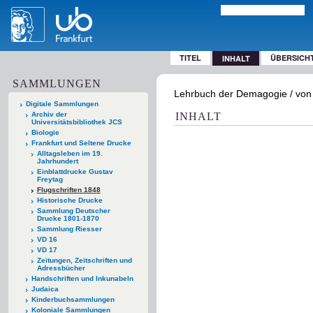
TITEL
ÜBERSICH
INHALT
SAMMLUNGEN
Lehrbuch der Demagogie / von 
Digitale Sammlungen
Archiv der
INHALT
Universitätsbibliothek JCS
Biologie
Frankfurt und Seltene Drucke
Alltagsleben im 19.
Jahrhundert
Einblattdrucke Gustav
Freytag
Flugschriften 1848
Historische Drucke
Sammlung Deutscher
Drucke 1801-1870
Sammlung Riesser
VD 16
VD 17
Zeitungen, Zeitschriften und
Adressbücher
Handschriften und Inkunabeln
Judaica
Kinderbuchsammlungen
Koloniale Sammlungen