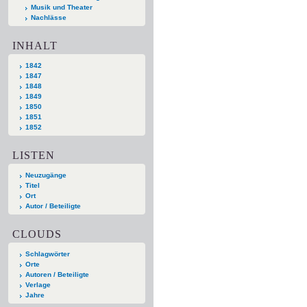
Musik und Theater
Nachlässe
INHALT
1842
1847
1848
1849
1850
1851
1852
LISTEN
Neuzugänge
Titel
Ort
Autor / Beteiligte
CLOUDS
Schlagwörter
Orte
Autoren / Beteiligte
Verlage
Jahre