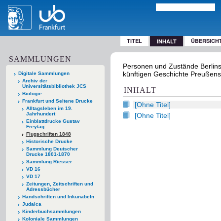
TITEL
ÜBERSICH
INHALT
SAMMLUNGEN
Personen und Zustände Berlins 
künftigen Geschichte Preußens. L
Digitale Sammlungen
Archiv der
Universitätsbibliothek JCS
INHALT
Biologie
Frankfurt und Seltene Drucke
[Ohne Titel]
Alltagsleben im 19.
Jahrhundert
[Ohne Titel]
Einblattdrucke Gustav
Freytag
Flugschriften 1848
Historische Drucke
Sammlung Deutscher
Drucke 1801-1870
Sammlung Riesser
VD 16
VD 17
Zeitungen, Zeitschriften und
Adressbücher
Handschriften und Inkunabeln
Judaica
Kinderbuchsammlungen
Koloniale Sammlungen