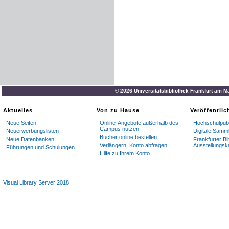
© 2026 Universitätsbibliothek Frankfurt am M
Aktuelles
Von zu Hause
Veröffentli
Neue Seiten
Online-Angebote außerhalb des
Hochschulpubl
Campus nutzen
Neuerwerbungslisten
Digitale Samm
Bücher online bestellen
Neue Datenbanken
Frankfurter Bi
Verlängern, Konto abfragen
Ausstellungsk
Führungen und Schulungen
Hilfe zu Ihrem Konto
Visual Library Server 2018