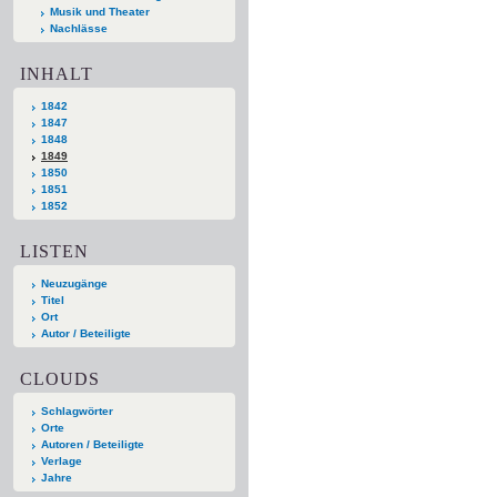
Musik und Theater
Nachlässe
INHALT
1842
1847
1848
1849
1850
1851
1852
LISTEN
Neuzugänge
Titel
Ort
Autor / Beteiligte
CLOUDS
Schlagwörter
Orte
Autoren / Beteiligte
Verlage
Jahre