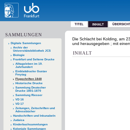
TITEL
ÜBERSICH
INHALT
SAMMLUNGEN
Die Schlacht bei Kolding, am 2
und herausgegeben ; mit einem 
Digitale Sammlungen
Archiv der
Universitätsbibliothek JCS
INHALT
Biologie
Frankfurt und Seltene Drucke
Alltagsleben im 19.
Jahrhundert
Einblattdrucke Gustav
Freytag
Flugschriften 1848
Historische Drucke
Sammlung Deutscher
Drucke 1801-1870
Sammlung Riesser
VD 16
VD 17
Zeitungen, Zeitschriften und
Adressbücher
Handschriften und Inkunabeln
Judaica
Kinderbuchsammlungen
Koloniale Sammlungen