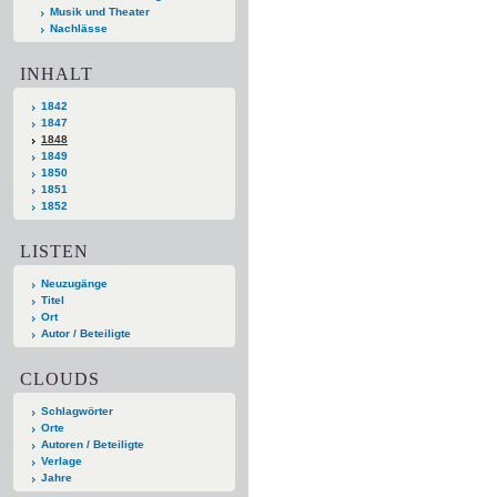
Musik und Theater
Nachlässe
INHALT
1842
1847
1848
1849
1850
1851
1852
LISTEN
Neuzugänge
Titel
Ort
Autor / Beteiligte
CLOUDS
Schlagwörter
Orte
Autoren / Beteiligte
Verlage
Jahre