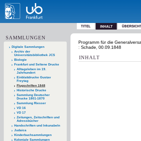
TITEL
ÜBERSICH
INHALT
SAMMLUNGEN
Programm für die Generalversam
: Schade, 00.09.1848
Digitale Sammlungen
Archiv der
Universitätsbibliothek JCS
INHALT
Biologie
Frankfurt und Seltene Drucke
Alltagsleben im 19.
Jahrhundert
Einblattdrucke Gustav
Freytag
Flugschriften 1848
Historische Drucke
Sammlung Deutscher
Drucke 1801-1870
Sammlung Riesser
VD 16
VD 17
Zeitungen, Zeitschriften und
Adressbücher
Handschriften und Inkunabeln
Judaica
Kinderbuchsammlungen
Koloniale Sammlungen