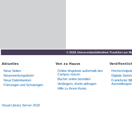
© 2026 Universitätsbibliothek Frankfurt am M
Aktuelles
Von zu Hause
Veröffentli
Neue Seiten
Online-Angebote außerhalb des
Hochschulpubl
Campus nutzen
Neuerwerbungslisten
Digitale Samm
Bücher online bestellen
Neue Datenbanken
Frankfurter Bi
Verlängern, Konto abfragen
Ausstellungsk
Führungen und Schulungen
Hilfe zu Ihrem Konto
Visual Library Server 2018