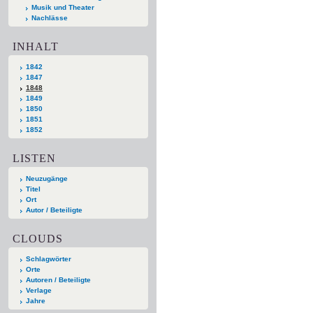
Musik und Theater
Nachlässe
INHALT
1842
1847
1848
1849
1850
1851
1852
LISTEN
Neuzugänge
Titel
Ort
Autor / Beteiligte
CLOUDS
Schlagwörter
Orte
Autoren / Beteiligte
Verlage
Jahre