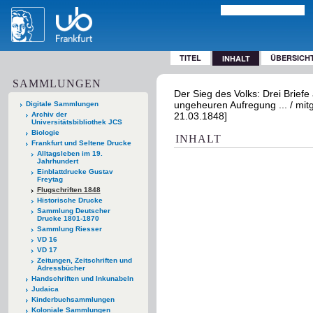
TITEL
ÜBERSICH
INHALT
SAMMLUNGEN
Der Sieg des Volks: Drei Briefe 
ungeheuren Aufregung ... / mit
Digitale Sammlungen
Archiv der
21.03.1848]
Universitätsbibliothek JCS
Biologie
INHALT
Frankfurt und Seltene Drucke
Alltagsleben im 19.
Jahrhundert
Einblattdrucke Gustav
Freytag
Flugschriften 1848
Historische Drucke
Sammlung Deutscher
Drucke 1801-1870
Sammlung Riesser
VD 16
VD 17
Zeitungen, Zeitschriften und
Adressbücher
Handschriften und Inkunabeln
Judaica
Kinderbuchsammlungen
Koloniale Sammlungen