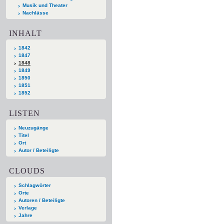
Musik und Theater
Nachlässe
INHALT
1842
1847
1848
1849
1850
1851
1852
LISTEN
Neuzugänge
Titel
Ort
Autor / Beteiligte
CLOUDS
Schlagwörter
Orte
Autoren / Beteiligte
Verlage
Jahre