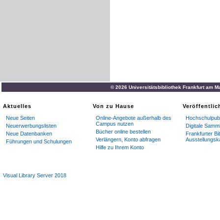
© 2026 Universitätsbibliothek Frankfurt am M
Aktuelles
Von zu Hause
Veröffentli
Neue Seiten
Online-Angebote außerhalb des
Hochschulpubl
Campus nutzen
Neuerwerbungslisten
Digitale Samm
Bücher online bestellen
Neue Datenbanken
Frankfurter Bi
Verlängern, Konto abfragen
Ausstellungsk
Führungen und Schulungen
Hilfe zu Ihrem Konto
Visual Library Server 2018