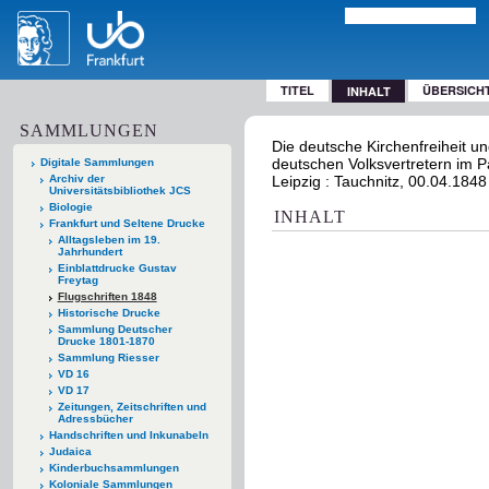
TITEL
ÜBERSICH
INHALT
SAMMLUNGEN
Die deutsche Kirchenfreiheit und
deutschen Volksvertretern im 
Digitale Sammlungen
Archiv der
Leipzig : Tauchnitz, 00.04.1848
Universitätsbibliothek JCS
Biologie
INHALT
Frankfurt und Seltene Drucke
Alltagsleben im 19.
Jahrhundert
Einblattdrucke Gustav
Freytag
Flugschriften 1848
Historische Drucke
Sammlung Deutscher
Drucke 1801-1870
Sammlung Riesser
VD 16
VD 17
Zeitungen, Zeitschriften und
Adressbücher
Handschriften und Inkunabeln
Judaica
Kinderbuchsammlungen
Koloniale Sammlungen