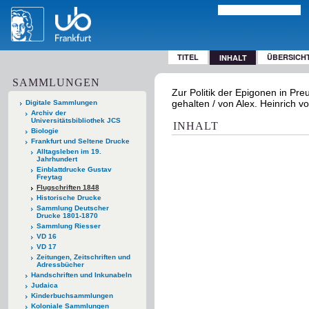
TITEL
ÜBERSICH
INHALT
SAMMLUNGEN
Zur Politik der Epigonen in Pre
gehalten / von Alex. Heinrich v
Digitale Sammlungen
Archiv der
Universitätsbibliothek JCS
INHALT
Biologie
Frankfurt und Seltene Drucke
Alltagsleben im 19.
Jahrhundert
Einblattdrucke Gustav
Freytag
Flugschriften 1848
Historische Drucke
Sammlung Deutscher
Drucke 1801-1870
Sammlung Riesser
VD 16
VD 17
Zeitungen, Zeitschriften und
Adressbücher
Handschriften und Inkunabeln
Judaica
Kinderbuchsammlungen
Koloniale Sammlungen