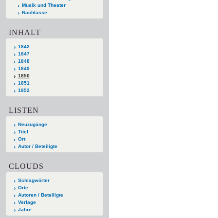
Musik und Theater
Nachlässe
INHALT
1842
1847
1848
1849
1850
1851
1852
LISTEN
Neuzugänge
Titel
Ort
Autor / Beteiligte
CLOUDS
Schlagwörter
Orte
Autoren / Beteiligte
Verlage
Jahre