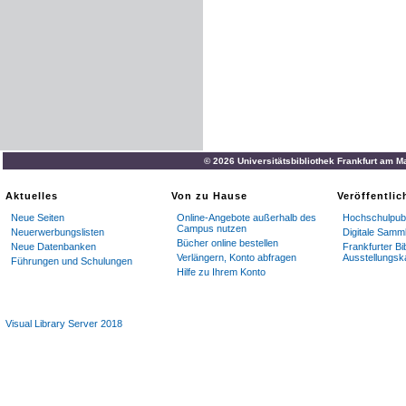
© 2026 Universitätsbibliothek Frankfurt am M
Aktuelles
Von zu Hause
Veröffentli
Neue Seiten
Online-Angebote außerhalb des
Hochschulpubl
Campus nutzen
Neuerwerbungslisten
Digitale Samm
Bücher online bestellen
Neue Datenbanken
Frankfurter Bi
Verlängern, Konto abfragen
Ausstellungsk
Führungen und Schulungen
Hilfe zu Ihrem Konto
Visual Library Server 2018