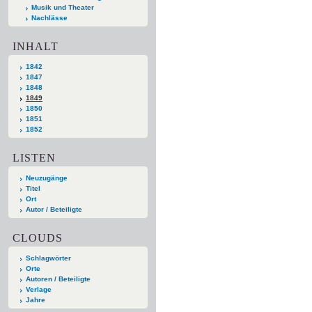
Musik und Theater
Nachlässe
INHALT
1842
1847
1848
1849
1850
1851
1852
LISTEN
Neuzugänge
Titel
Ort
Autor / Beteiligte
CLOUDS
Schlagwörter
Orte
Autoren / Beteiligte
Verlage
Jahre