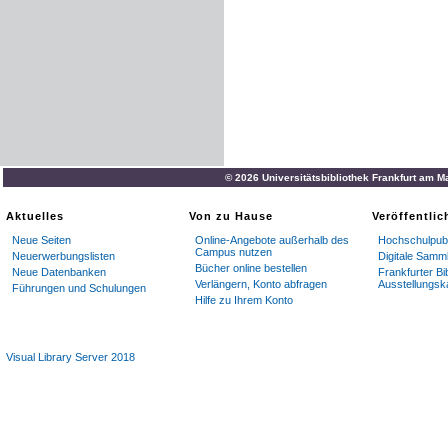
© 2026 Universitätsbibliothek Frankfurt am M
Aktuelles
Von zu Hause
Veröffentli
Neue Seiten
Online-Angebote außerhalb des
Hochschulpubl
Campus nutzen
Neuerwerbungslisten
Digitale Samm
Bücher online bestellen
Neue Datenbanken
Frankfurter Bi
Verlängern, Konto abfragen
Ausstellungsk
Führungen und Schulungen
Hilfe zu Ihrem Konto
Visual Library Server 2018