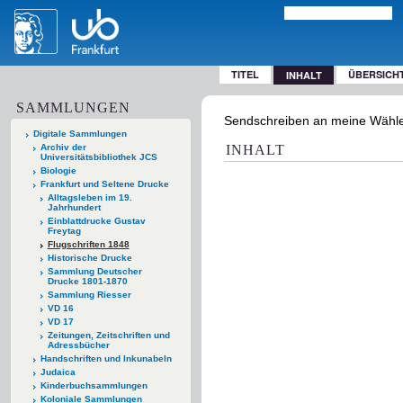
TITEL
ÜBERSICH
INHALT
SAMMLUNGEN
Sendschreiben an meine Wähler /
Digitale Sammlungen
Archiv der
INHALT
Universitätsbibliothek JCS
Biologie
Frankfurt und Seltene Drucke
Alltagsleben im 19.
Jahrhundert
Einblattdrucke Gustav
Freytag
Flugschriften 1848
Historische Drucke
Sammlung Deutscher
Drucke 1801-1870
Sammlung Riesser
VD 16
VD 17
Zeitungen, Zeitschriften und
Adressbücher
Handschriften und Inkunabeln
Judaica
Kinderbuchsammlungen
Koloniale Sammlungen