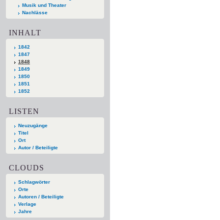
Musik und Theater
Nachlässe
INHALT
1842
1847
1848
1849
1850
1851
1852
LISTEN
Neuzugänge
Titel
Ort
Autor / Beteiligte
CLOUDS
Schlagwörter
Orte
Autoren / Beteiligte
Verlage
Jahre