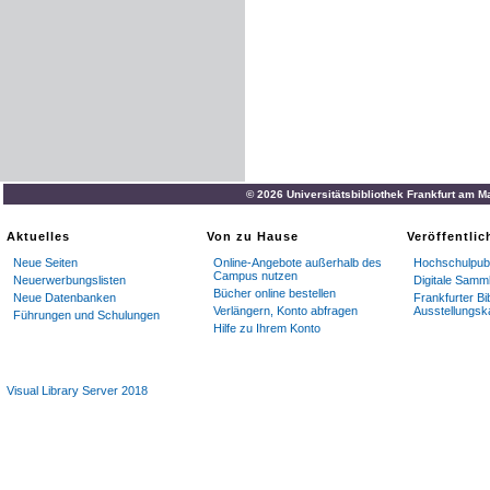
© 2026 Universitätsbibliothek Frankfurt am M
Aktuelles
Von zu Hause
Veröffentli
Neue Seiten
Online-Angebote außerhalb des
Hochschulpubl
Campus nutzen
Neuerwerbungslisten
Digitale Samm
Bücher online bestellen
Neue Datenbanken
Frankfurter Bi
Verlängern, Konto abfragen
Ausstellungsk
Führungen und Schulungen
Hilfe zu Ihrem Konto
Visual Library Server 2018