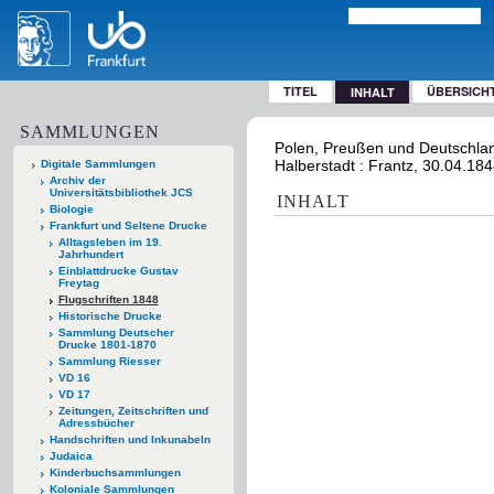
TITEL
ÜBERSICH
INHALT
SAMMLUNGEN
Polen, Preußen und Deutschland
Halberstadt : Frantz, 30.04.18
Digitale Sammlungen
Archiv der
Universitätsbibliothek JCS
INHALT
Biologie
Frankfurt und Seltene Drucke
Alltagsleben im 19.
Jahrhundert
Einblattdrucke Gustav
Freytag
Flugschriften 1848
Historische Drucke
Sammlung Deutscher
Drucke 1801-1870
Sammlung Riesser
VD 16
VD 17
Zeitungen, Zeitschriften und
Adressbücher
Handschriften und Inkunabeln
Judaica
Kinderbuchsammlungen
Koloniale Sammlungen