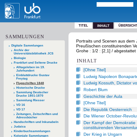
TITEL
ÜBERSICH
INHALT
SAMMLUNGEN
Portraits und Scenen aus dem 
Preußischen constituirenden V
Digitale Sammlungen
Archiv der
Grohe : 1/2 : [2,1] / abgestatt
Universitätsbibliothek JCS
Biologie
INHALT
Frankfurt und Seltene Drucke
Alltagsleben im 19.
[Ohne Titel]
Jahrhundert
Einblattdrucke Gustav
Ludwig Napoleon Bonaparte,
Freytag
Ludwig Kossuth, Dictator 
Flugschriften 1848
Historische Drucke
Robert Blum
Sammlung Deutscher
Geschichte der Aula
Drucke 1801-1870
Sammlung Riesser
[Ohne Titel]
VD 16
Die Republik Oesterreich
VD 17
Zeitungen, Zeitschriften und
Die Wiener October-Revolu
Adressbücher
Der Kampf der Demokratie 
Handschriften und Inkunabeln
Judaica
constituirenden Versammlu
Kinderbuchsammlungen
Der Krieg in Ungarn
Koloniale Sammlungen