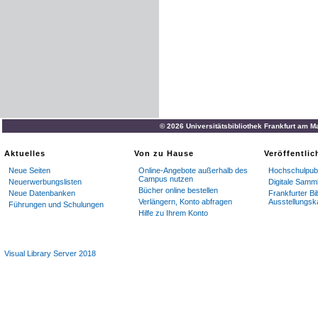
© 2026 Universitätsbibliothek Frankfurt am M
Aktuelles
Von zu Hause
Veröffentli
Neue Seiten
Online-Angebote außerhalb des
Hochschulpubl
Campus nutzen
Neuerwerbungslisten
Digitale Samm
Bücher online bestellen
Neue Datenbanken
Frankfurter Bi
Verlängern, Konto abfragen
Ausstellungsk
Führungen und Schulungen
Hilfe zu Ihrem Konto
Visual Library Server 2018