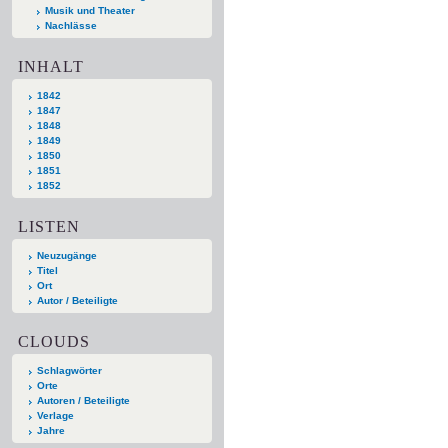
Musik und Theater
Nachlässe
INHALT
1842
1847
1848
1849
1850
1851
1852
LISTEN
Neuzugänge
Titel
Ort
Autor / Beteiligte
CLOUDS
Schlagwörter
Orte
Autoren / Beteiligte
Verlage
Jahre