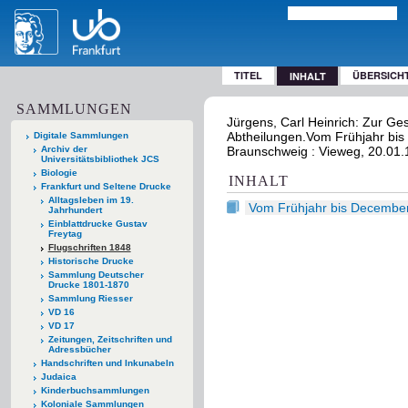
TITEL
ÜBERSICH
INHALT
SAMMLUNGEN
Jürgens, Carl Heinrich: Zur Ge
Abtheilungen.Vom Frühjahr bis
Digitale Sammlungen
Archiv der
Braunschweig : Vieweg, 20.01
Universitätsbibliothek JCS
Biologie
INHALT
Frankfurt und Seltene Drucke
Alltagsleben im 19.
Vom Frühjahr bis Decembe
Jahrhundert
Einblattdrucke Gustav
Freytag
Flugschriften 1848
Historische Drucke
Sammlung Deutscher
Drucke 1801-1870
Sammlung Riesser
VD 16
VD 17
Zeitungen, Zeitschriften und
Adressbücher
Handschriften und Inkunabeln
Judaica
Kinderbuchsammlungen
Koloniale Sammlungen