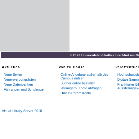
© 2026 Universitätsbibliothek Frankfurt am M
Aktuelles
Von zu Hause
Veröffentli
Neue Seiten
Online-Angebote außerhalb des
Hochschulpubl
Campus nutzen
Neuerwerbungslisten
Digitale Samm
Bücher online bestellen
Neue Datenbanken
Frankfurter Bi
Verlängern, Konto abfragen
Ausstellungsk
Führungen und Schulungen
Hilfe zu Ihrem Konto
Visual Library Server 2018