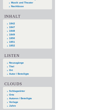
Musik und Theater
Nachlässe
INHALT
1842
1847
1848
1849
1850
1851
1852
LISTEN
Neuzugänge
Titel
Ort
Autor / Beteiligte
CLOUDS
Schlagwörter
Orte
Autoren / Beteiligte
Verlage
Jahre