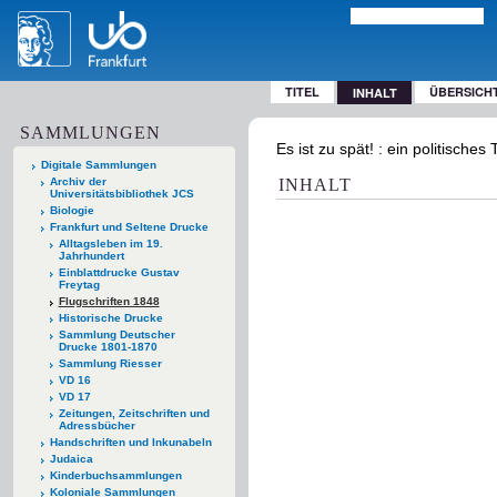
TITEL
ÜBERSICH
INHALT
SAMMLUNGEN
Es ist zu spät! : ein politische
Digitale Sammlungen
Archiv der
INHALT
Universitätsbibliothek JCS
Biologie
Frankfurt und Seltene Drucke
Alltagsleben im 19.
Jahrhundert
Einblattdrucke Gustav
Freytag
Flugschriften 1848
Historische Drucke
Sammlung Deutscher
Drucke 1801-1870
Sammlung Riesser
VD 16
VD 17
Zeitungen, Zeitschriften und
Adressbücher
Handschriften und Inkunabeln
Judaica
Kinderbuchsammlungen
Koloniale Sammlungen