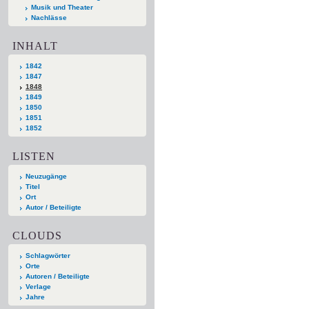
Musik und Theater
Nachlässe
INHALT
1842
1847
1848
1849
1850
1851
1852
LISTEN
Neuzugänge
Titel
Ort
Autor / Beteiligte
CLOUDS
Schlagwörter
Orte
Autoren / Beteiligte
Verlage
Jahre