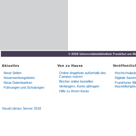
© 2026 Universitätsbibliothek Frankfurt am M
Aktuelles
Von zu Hause
Veröffentli
Neue Seiten
Online-Angebote außerhalb des
Hochschulpubl
Campus nutzen
Neuerwerbungslisten
Digitale Samm
Bücher online bestellen
Neue Datenbanken
Frankfurter Bi
Verlängern, Konto abfragen
Ausstellungsk
Führungen und Schulungen
Hilfe zu Ihrem Konto
Visual Library Server 2018