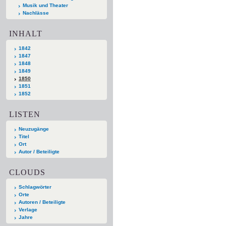
Musik und Theater
Nachlässe
INHALT
1842
1847
1848
1849
1850
1851
1852
LISTEN
Neuzugänge
Titel
Ort
Autor / Beteiligte
CLOUDS
Schlagwörter
Orte
Autoren / Beteiligte
Verlage
Jahre