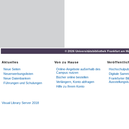
© 2026 Universitätsbibliothek Frankfurt am M
Aktuelles
Von zu Hause
Veröffentli
Neue Seiten
Online-Angebote außerhalb des
Hochschulpubl
Campus nutzen
Neuerwerbungslisten
Digitale Samm
Bücher online bestellen
Neue Datenbanken
Frankfurter Bi
Verlängern, Konto abfragen
Ausstellungsk
Führungen und Schulungen
Hilfe zu Ihrem Konto
Visual Library Server 2018