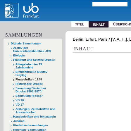
TITEL
ÜBERSICH
INHALT
SAMMLUNGEN
Berlin, Erfurt, Paris / [V. A. H.]
Digitale Sammlungen
Archiv der
INHALT
Universitätsbibliothek JCS
Biologie
Frankfurt und Seltene Drucke
Alltagsleben im 19.
Jahrhundert
Einblattdrucke Gustav
Freytag
Flugschriften 1848
Historische Drucke
Sammlung Deutscher
Drucke 1801-1870
Sammlung Riesser
VD 16
VD 17
Zeitungen, Zeitschriften und
Adressbücher
Handschriften und Inkunabeln
Judaica
Kinderbuchsammlungen
Koloniale Sammlungen