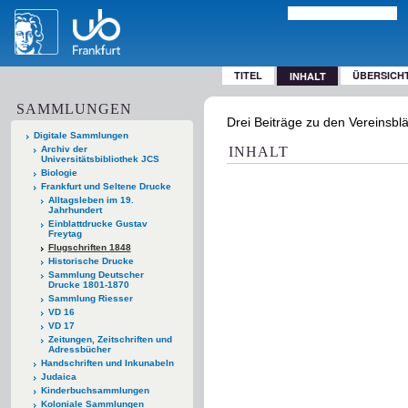
TITEL
ÜBERSICH
INHALT
SAMMLUNGEN
Drei Beiträge zu den Vereinsbl
Digitale Sammlungen
Archiv der
INHALT
Universitätsbibliothek JCS
Biologie
Frankfurt und Seltene Drucke
Alltagsleben im 19.
Jahrhundert
Einblattdrucke Gustav
Freytag
Flugschriften 1848
Historische Drucke
Sammlung Deutscher
Drucke 1801-1870
Sammlung Riesser
VD 16
VD 17
Zeitungen, Zeitschriften und
Adressbücher
Handschriften und Inkunabeln
Judaica
Kinderbuchsammlungen
Koloniale Sammlungen