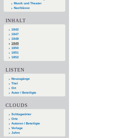
Musik und Theater
Nachlässe
INHALT
1842
1847
1848
1849
1850
1851
1852
LISTEN
Neuzugänge
Titel
Ort
Autor / Beteiligte
CLOUDS
Schlagwörter
Orte
Autoren / Beteiligte
Verlage
Jahre