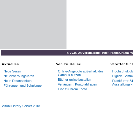
© 2026 Universitätsbibliothek Frankfurt am M
Aktuelles
Von zu Hause
Veröffentli
Neue Seiten
Online-Angebote außerhalb des
Hochschulpubl
Campus nutzen
Neuerwerbungslisten
Digitale Samm
Bücher online bestellen
Neue Datenbanken
Frankfurter Bi
Verlängern, Konto abfragen
Ausstellungsk
Führungen und Schulungen
Hilfe zu Ihrem Konto
Visual Library Server 2018