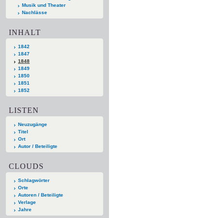
Musik und Theater
Nachlässe
INHALT
1842
1847
1848
1849
1850
1851
1852
LISTEN
Neuzugänge
Titel
Ort
Autor / Beteiligte
CLOUDS
Schlagwörter
Orte
Autoren / Beteiligte
Verlage
Jahre