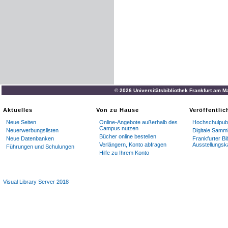
© 2026 Universitätsbibliothek Frankfurt am M
Aktuelles
Von zu Hause
Veröffentli
Neue Seiten
Online-Angebote außerhalb des
Hochschulpubl
Campus nutzen
Neuerwerbungslisten
Digitale Samm
Bücher online bestellen
Neue Datenbanken
Frankfurter Bi
Verlängern, Konto abfragen
Ausstellungsk
Führungen und Schulungen
Hilfe zu Ihrem Konto
Visual Library Server 2018