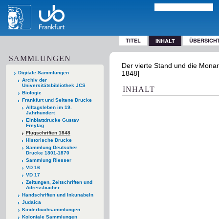
TITEL
ÜBERSICH
INHALT
SAMMLUNGEN
Der vierte Stand und die Mona
1848]
Digitale Sammlungen
Archiv der
Universitätsbibliothek JCS
INHALT
Biologie
Frankfurt und Seltene Drucke
Alltagsleben im 19.
Jahrhundert
Einblattdrucke Gustav
Freytag
Flugschriften 1848
Historische Drucke
Sammlung Deutscher
Drucke 1801-1870
Sammlung Riesser
VD 16
VD 17
Zeitungen, Zeitschriften und
Adressbücher
Handschriften und Inkunabeln
Judaica
Kinderbuchsammlungen
Koloniale Sammlungen