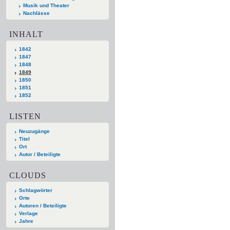
Musik und Theater
Nachlässe
INHALT
1842
1847
1848
1849
1850
1851
1852
LISTEN
Neuzugänge
Titel
Ort
Autor / Beteiligte
CLOUDS
Schlagwörter
Orte
Autoren / Beteiligte
Verlage
Jahre