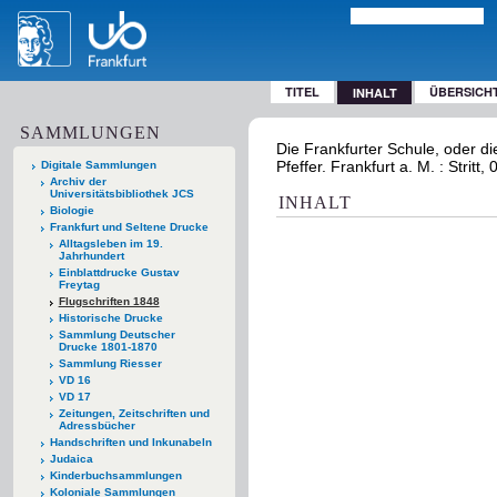
TITEL
ÜBERSICH
INHALT
SAMMLUNGEN
Die Frankfurter Schule, oder di
Pfeffer. Frankfurt a. M. : Stri
Digitale Sammlungen
Archiv der
Universitätsbibliothek JCS
INHALT
Biologie
Frankfurt und Seltene Drucke
Alltagsleben im 19.
Jahrhundert
Einblattdrucke Gustav
Freytag
Flugschriften 1848
Historische Drucke
Sammlung Deutscher
Drucke 1801-1870
Sammlung Riesser
VD 16
VD 17
Zeitungen, Zeitschriften und
Adressbücher
Handschriften und Inkunabeln
Judaica
Kinderbuchsammlungen
Koloniale Sammlungen