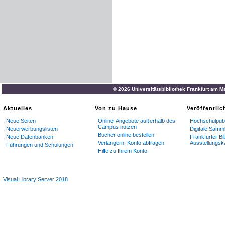
© 2026 Universitätsbibliothek Frankfurt am M
Aktuelles
Von zu Hause
Veröffentli
Neue Seiten
Online-Angebote außerhalb des
Hochschulpubl
Campus nutzen
Neuerwerbungslisten
Digitale Samm
Bücher online bestellen
Neue Datenbanken
Frankfurter Bi
Verlängern, Konto abfragen
Ausstellungsk
Führungen und Schulungen
Hilfe zu Ihrem Konto
Visual Library Server 2018