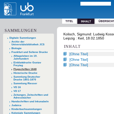
TITEL
ÜBERSICH
INHALT
SAMMLUNGEN
Kolisch, Sigmund: Ludwig Kossu
Leipzig : Keil, 18.02.1850
Digitale Sammlungen
Archiv der
Universitätsbibliothek JCS
INHALT
Biologie
Frankfurt und Seltene Drucke
[Ohne Titel]
Alltagsleben im 19.
Jahrhundert
[Ohne Titel]
Einblattdrucke Gustav
[Ohne Titel]
Freytag
Flugschriften 1848
Historische Drucke
Sammlung Deutscher
Drucke 1801-1870
Sammlung Riesser
VD 16
VD 17
Zeitungen, Zeitschriften und
Adressbücher
Handschriften und Inkunabeln
Judaica
Kinderbuchsammlungen
Koloniale Sammlungen