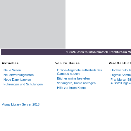
© 2026 Universitätsbibliothek Frankfurt am M
Aktuelles
Von zu Hause
Veröffentli
Neue Seiten
Online-Angebote außerhalb des
Hochschulpubl
Campus nutzen
Neuerwerbungslisten
Digitale Samm
Bücher online bestellen
Neue Datenbanken
Frankfurter Bi
Verlängern, Konto abfragen
Ausstellungsk
Führungen und Schulungen
Hilfe zu Ihrem Konto
Visual Library Server 2018