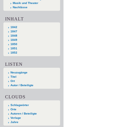
Musik und Theater
Nachlässe
INHALT
1842
1847
1848
1849
1850
1851
1852
LISTEN
Neuzugänge
Titel
Ort
Autor / Beteiligte
CLOUDS
Schlagwörter
Orte
Autoren / Beteiligte
Verlage
Jahre