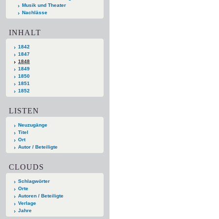
Musik und Theater
Nachlässe
INHALT
1842
1847
1848
1849
1850
1851
1852
LISTEN
Neuzugänge
Titel
Ort
Autor / Beteiligte
CLOUDS
Schlagwörter
Orte
Autoren / Beteiligte
Verlage
Jahre