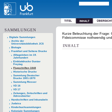
TITEL
ÜBERSICH
INHALT
SAMMLUNGEN
Kurze Beleuchtung der Frage: 
Fideicommisse nothwendig und r
Digitale Sammlungen
Archiv der
Universitätsbibliothek JCS
INHALT
Biologie
Frankfurt und Seltene Drucke
Alltagsleben im 19.
Jahrhundert
Einblattdrucke Gustav
Freytag
Flugschriften 1848
Historische Drucke
Sammlung Deutscher
Drucke 1801-1870
Sammlung Riesser
VD 16
VD 17
Zeitungen, Zeitschriften und
Adressbücher
Handschriften und Inkunabeln
Judaica
Kinderbuchsammlungen
Koloniale Sammlungen