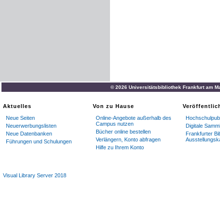
© 2026 Universitätsbibliothek Frankfurt am M
Aktuelles
Von zu Hause
Veröffentli
Neue Seiten
Online-Angebote außerhalb des
Hochschulpubl
Campus nutzen
Neuerwerbungslisten
Digitale Samm
Bücher online bestellen
Neue Datenbanken
Frankfurter Bi
Verlängern, Konto abfragen
Ausstellungsk
Führungen und Schulungen
Hilfe zu Ihrem Konto
Visual Library Server 2018