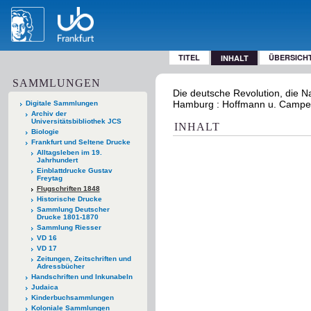
TITEL
ÜBERSICH
INHALT
SAMMLUNGEN
Die deutsche Revolution, die 
Hamburg : Hoffmann u. Campe
Digitale Sammlungen
Archiv der
Universitätsbibliothek JCS
INHALT
Biologie
Frankfurt und Seltene Drucke
Alltagsleben im 19.
Jahrhundert
Einblattdrucke Gustav
Freytag
Flugschriften 1848
Historische Drucke
Sammlung Deutscher
Drucke 1801-1870
Sammlung Riesser
VD 16
VD 17
Zeitungen, Zeitschriften und
Adressbücher
Handschriften und Inkunabeln
Judaica
Kinderbuchsammlungen
Koloniale Sammlungen