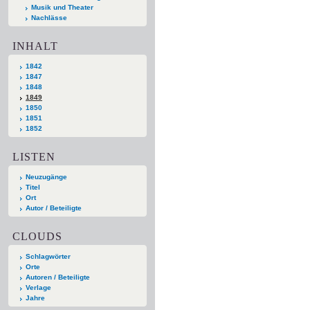
Musik und Theater
Nachlässe
INHALT
1842
1847
1848
1849
1850
1851
1852
LISTEN
Neuzugänge
Titel
Ort
Autor / Beteiligte
CLOUDS
Schlagwörter
Orte
Autoren / Beteiligte
Verlage
Jahre