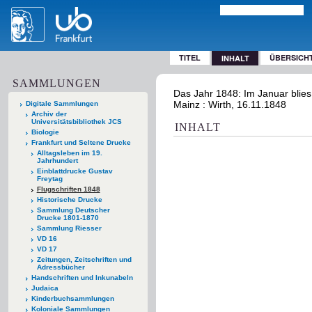
TITEL
ÜBERSICH
INHALT
SAMMLUNGEN
Das Jahr 1848: Im Januar blies
Mainz : Wirth, 16.11.1848
Digitale Sammlungen
Archiv der
Universitätsbibliothek JCS
INHALT
Biologie
Frankfurt und Seltene Drucke
Alltagsleben im 19.
Jahrhundert
Einblattdrucke Gustav
Freytag
Flugschriften 1848
Historische Drucke
Sammlung Deutscher
Drucke 1801-1870
Sammlung Riesser
VD 16
VD 17
Zeitungen, Zeitschriften und
Adressbücher
Handschriften und Inkunabeln
Judaica
Kinderbuchsammlungen
Koloniale Sammlungen