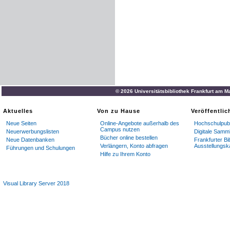
© 2026 Universitätsbibliothek Frankfurt am M
Aktuelles
Von zu Hause
Veröffentli
Neue Seiten
Online-Angebote außerhalb des
Hochschulpubl
Campus nutzen
Neuerwerbungslisten
Digitale Samm
Bücher online bestellen
Neue Datenbanken
Frankfurter Bi
Verlängern, Konto abfragen
Ausstellungsk
Führungen und Schulungen
Hilfe zu Ihrem Konto
Visual Library Server 2018