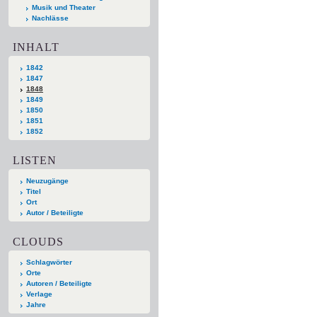
Musik und Theater
Nachlässe
INHALT
1842
1847
1848
1849
1850
1851
1852
LISTEN
Neuzugänge
Titel
Ort
Autor / Beteiligte
CLOUDS
Schlagwörter
Orte
Autoren / Beteiligte
Verlage
Jahre