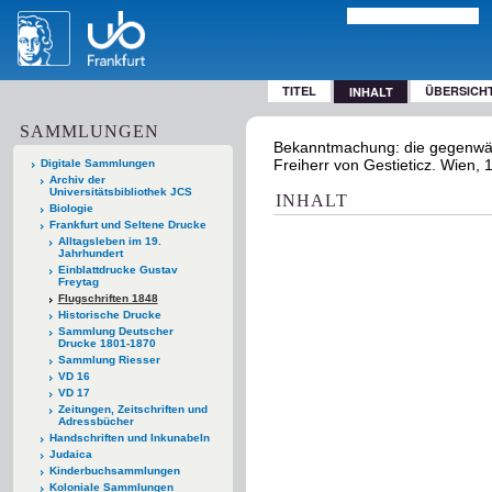
TITEL
ÜBERSICH
INHALT
SAMMLUNGEN
Bekanntmachung: die gegenwärt
Freiherr von Gestieticz. Wien,
Digitale Sammlungen
Archiv der
Universitätsbibliothek JCS
INHALT
Biologie
Frankfurt und Seltene Drucke
Alltagsleben im 19.
Jahrhundert
Einblattdrucke Gustav
Freytag
Flugschriften 1848
Historische Drucke
Sammlung Deutscher
Drucke 1801-1870
Sammlung Riesser
VD 16
VD 17
Zeitungen, Zeitschriften und
Adressbücher
Handschriften und Inkunabeln
Judaica
Kinderbuchsammlungen
Koloniale Sammlungen