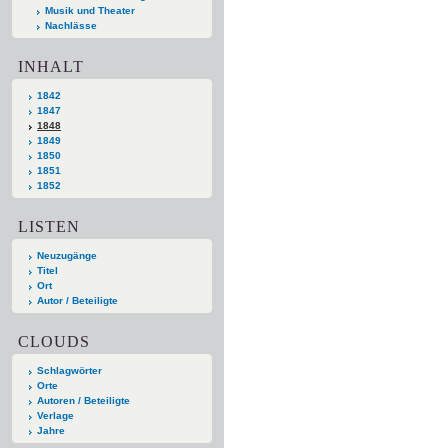
Musik und Theater
Nachlässe
INHALT
1842
1847
1848
1849
1850
1851
1852
LISTEN
Neuzugänge
Titel
Ort
Autor / Beteiligte
CLOUDS
Schlagwörter
Orte
Autoren / Beteiligte
Verlage
Jahre