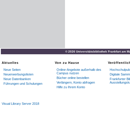
© 2026 Universitätsbibliothek Frankfurt am M
Aktuelles
Von zu Hause
Veröffentli
Neue Seiten
Online-Angebote außerhalb des
Hochschulpubl
Campus nutzen
Neuerwerbungslisten
Digitale Samm
Bücher online bestellen
Neue Datenbanken
Frankfurter Bi
Verlängern, Konto abfragen
Ausstellungsk
Führungen und Schulungen
Hilfe zu Ihrem Konto
Visual Library Server 2018