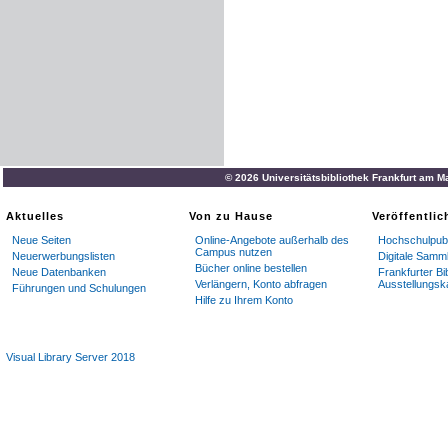
© 2026 Universitätsbibliothek Frankfurt am M
Aktuelles
Von zu Hause
Veröffentli
Neue Seiten
Online-Angebote außerhalb des
Hochschulpubl
Campus nutzen
Neuerwerbungslisten
Digitale Samm
Bücher online bestellen
Neue Datenbanken
Frankfurter Bi
Verlängern, Konto abfragen
Ausstellungsk
Führungen und Schulungen
Hilfe zu Ihrem Konto
Visual Library Server 2018