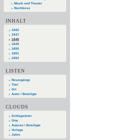
Musik und Theater
Nachlässe
INHALT
1842
1847
1848
1849
1850
1851
1852
LISTEN
Neuzugänge
Titel
Ort
Autor / Beteiligte
CLOUDS
Schlagwörter
Orte
Autoren / Beteiligte
Verlage
Jahre