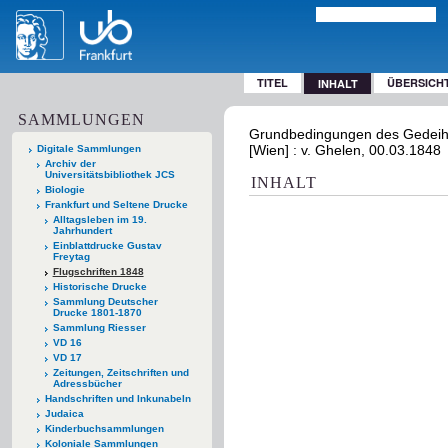
TITEL
ÜBERSICH
INHALT
SAMMLUNGEN
Grundbedingungen des Gedeihen
[Wien] : v. Ghelen, 00.03.1848
Digitale Sammlungen
Archiv der
Universitätsbibliothek JCS
INHALT
Biologie
Frankfurt und Seltene Drucke
Alltagsleben im 19.
Jahrhundert
Einblattdrucke Gustav
Freytag
Flugschriften 1848
Historische Drucke
Sammlung Deutscher
Drucke 1801-1870
Sammlung Riesser
VD 16
VD 17
Zeitungen, Zeitschriften und
Adressbücher
Handschriften und Inkunabeln
Judaica
Kinderbuchsammlungen
Koloniale Sammlungen