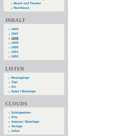
Musik und Theater
Nachlässe
INHALT
1842
1847
1848
1849
1850
1851
1852
LISTEN
Neuzugänge
Titel
Ort
Autor / Beteiligte
CLOUDS
Schlagwörter
Orte
Autoren / Beteiligte
Verlage
Jahre