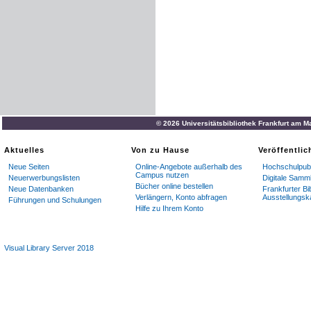
© 2026 Universitätsbibliothek Frankfurt am M
Aktuelles
Von zu Hause
Veröffentli
Neue Seiten
Online-Angebote außerhalb des
Hochschulpubl
Campus nutzen
Neuerwerbungslisten
Digitale Samm
Bücher online bestellen
Neue Datenbanken
Frankfurter Bi
Verlängern, Konto abfragen
Ausstellungsk
Führungen und Schulungen
Hilfe zu Ihrem Konto
Visual Library Server 2018