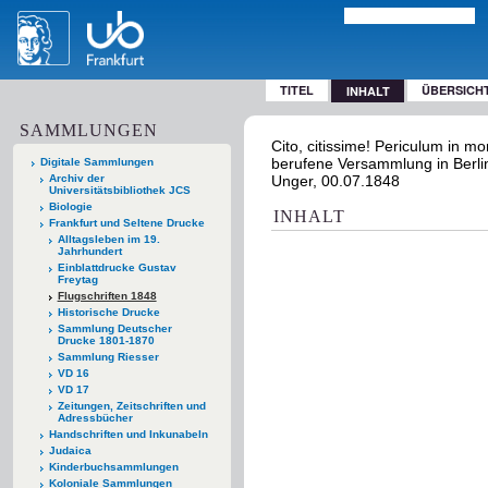
TITEL
ÜBERSICH
INHALT
SAMMLUNGEN
Cito, citissime! Periculum in 
berufene Versammlung in Berlin:
Digitale Sammlungen
Archiv der
Unger, 00.07.1848
Universitätsbibliothek JCS
Biologie
INHALT
Frankfurt und Seltene Drucke
Alltagsleben im 19.
Jahrhundert
Einblattdrucke Gustav
Freytag
Flugschriften 1848
Historische Drucke
Sammlung Deutscher
Drucke 1801-1870
Sammlung Riesser
VD 16
VD 17
Zeitungen, Zeitschriften und
Adressbücher
Handschriften und Inkunabeln
Judaica
Kinderbuchsammlungen
Koloniale Sammlungen